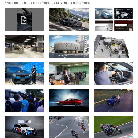
Aceman
·
John Cooper Works
·
MINI John Cooper Works