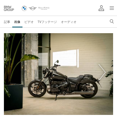
記事
画像
ビデオ
TVフッテージ
オーディオ