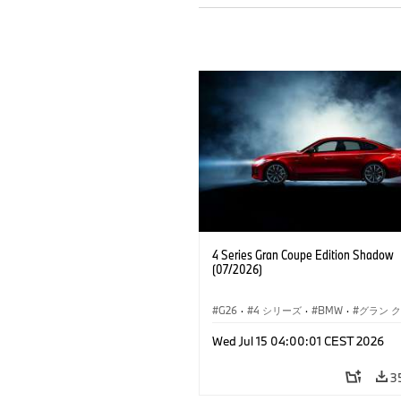
4 Series Gran Coupe Edition Shadow
(07/2026)
G26
·
4 シリーズ
·
BMW
·
グラン 
Wed Jul 15 04:00:01 CEST 2026
3