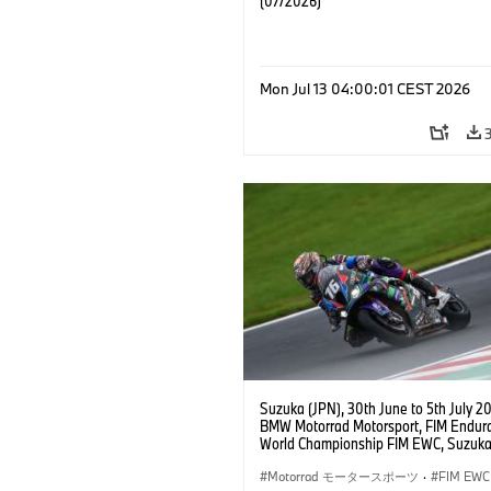
(07/2026)
Mon Jul 13 04:00:01 CEST 2026
Suzuka (JPN), 30th June to 5th July 2
BMW Motorrad Motorsport, FIM Endur
World Championship FIM EWC, Suzuka
Hours, BMW Motorrad Motorsport Offic
Team Japan, AutoRace UBE Racing Te
Motorrad モータースポーツ
·
FIM EWC