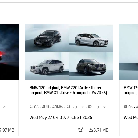
BMW 120 original, BMW 220i Active Tourer
BMW 120
original, BMW X1 sDrive20i original (05/2026)
original
クーペ
U06
·
U11
·
BMW
·
1 シリーズ
·
2 シリーズ
U06
·
·
アクティブ ツアラー
·
3 シリーズ
·
X1
·
アクテ
Wed May 27 04:00:01 CEST 2026
Wed Ma
5.97 MB
3.71 MB