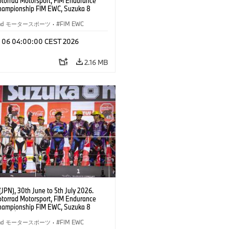
orrad Motorsport, FIM Endurance
hampionship FIM EWC, Suzuka 8
BMW Motorrad Motorsport Official
pan, AutoRace UBE Racing Team, #76
rrad モータースポーツ
·
FIM EWC
000 RR, Naomichi Uramoto (JPN),
Guintoli (FRA), Christoph Ponsson
l 06 04:00:00 CEST 2026
WC class.
2.16 MB
JPN), 30th June to 5th July 2026.
orrad Motorsport, FIM Endurance
hampionship FIM EWC, Suzuka 8
Team Étoile, #25 BMW M 1000 RR,
kubo, Kaito Toba, Motoharu Ito (all
rrad モータースポーツ
·
FIM EWC