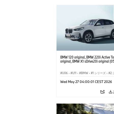
BMW 120 original, BMW 220i Active To
original, BMW X1 sDrive20i original (
U06
·
U11
·
BMW
·
1 シリーズ
·
2
·
アクティブ ツアラー
·
3 シリーズ
·
X
Wed May 27 04:00:01 CEST 2026