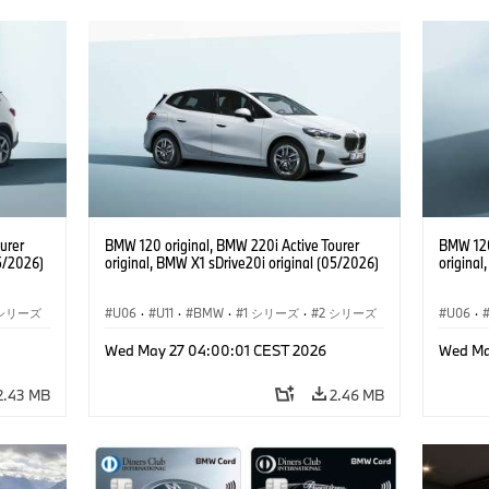
urer
BMW 120 original, BMW 220i Active Tourer
BMW 120
05/2026)
original, BMW X1 sDrive20i original (05/2026)
original
 シリーズ
U06
·
U11
·
BMW
·
1 シリーズ
·
2 シリーズ
U06
·
1
·
アクティブ ツアラー
·
3 シリーズ
·
X1
·
アクテ
Wed May 27 04:00:01 CEST 2026
Wed Ma
2.43 MB
2.46 MB