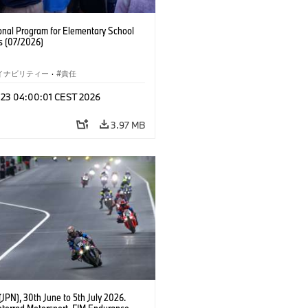
onal Program for Elementary School
s (07/2026)
イナビリティー
·
責任
l 23 04:00:01 CEST 2026
3.97 MB
JPN), 30th June to 5th July 2026.