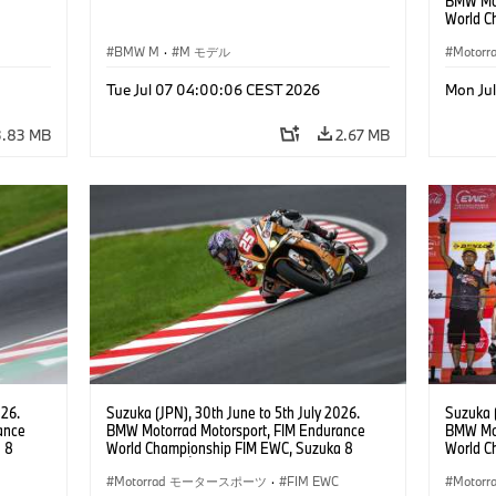
BMW Mot
World C
Hours, 
BMW M
·
M モデル
Team Ja
Moto
BMW M 1
Sylvain 
Tue Jul 07 04:00:06 CEST 2026
Mon Ju
(FRA), E
3.83 MB
2.67 MB
026.
Suzuka (JPN), 30th June to 5th July 2026.
Suzuka (
ance
BMW Motorrad Motorsport, FIM Endurance
BMW Mot
 8
World Championship FIM EWC, Suzuka 8
World C
ial
Hours, Team Étoile, #25 BMW M 1000 RR,
Hours, 
am, #76
Hikari Okubo, Kaito Toba, Motoharu Ito (all
Motorrad モータースポーツ
·
FIM EWC
Hikari O
Moto