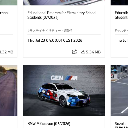
School
Educational Program for Elementary School
Educati
Students (07/2026)
Student
サステイナビリティー
·
責任
サステ
Thu Jul 23 04:00:01 CEST 2026
Thu Ju
1.32 MB
5.34 MB
BMW M Caravan (06/2026)
Suzuka (