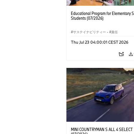
Educational Program for Elementary 
Students (07/2026)
サステイナビリティー
·
責任
Thu Jul 23 04:00:01 CEST 2026
MINI COUNTRYMAN S ALL 4 SELECT