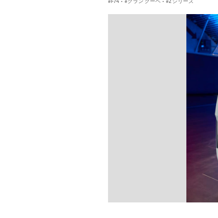
F74
·
グラン クーペ
·
2 シリーズ