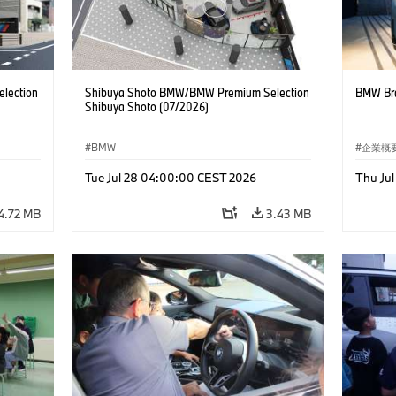
lection
Shibuya Shoto BMW/BMW Premium Selection
BMW Bra
Shibuya Shoto (07/2026)
BMW
企業概
コーポ
Tue Jul 28 04:00:00 CEST 2026
Thu Ju
4.72 MB
3.43 MB