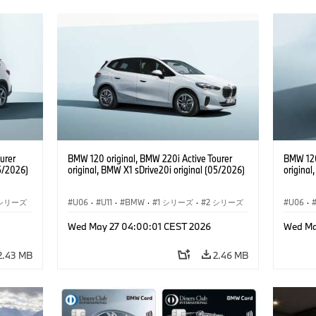
urer
BMW 120 original, BMW 220i Active Tourer
BMW 120
05/2026)
original, BMW X1 sDrive20i original (05/2026)
original
 シリーズ
U06
·
U11
·
BMW
·
1 シリーズ
·
2 シリーズ
U06
·
1
·
アクティブ ツアラー
·
3 シリーズ
·
X1
·
アクテ
Wed May 27 04:00:01 CEST 2026
Wed Ma
2.43 MB
2.46 MB