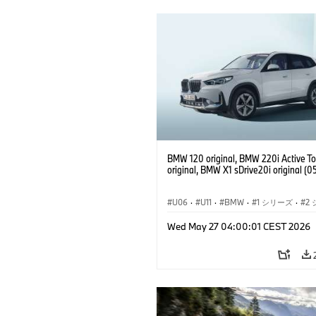
BMW 120 original, BMW 220i Active To
original, BMW X1 sDrive20i original (
U06
·
U11
·
BMW
·
1 シリーズ
·
2
·
アクティブ ツアラー
·
3 シリーズ
·
X
Wed May 27 04:00:01 CEST 2026