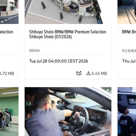
lection
Shibuya Shoto BMW/BMW Premium Selection
BMW Bra
Shibuya Shoto (07/2026)
BMW
企業概
コーポ
Tue Jul 28 04:00:00 CEST 2026
Thu Ju
4.72 MB
3.43 MB