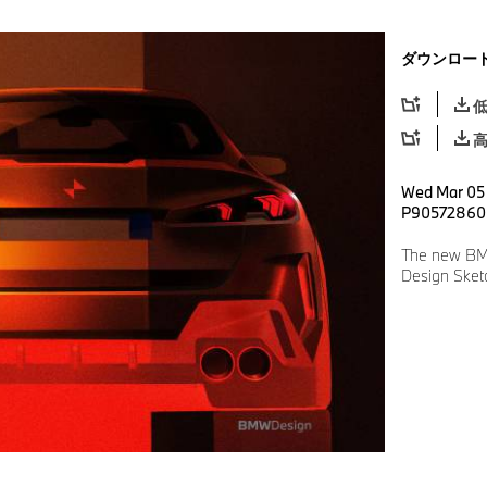
ダウンロー
Wed Mar 05 
P90572860
The new BM
Design Sket