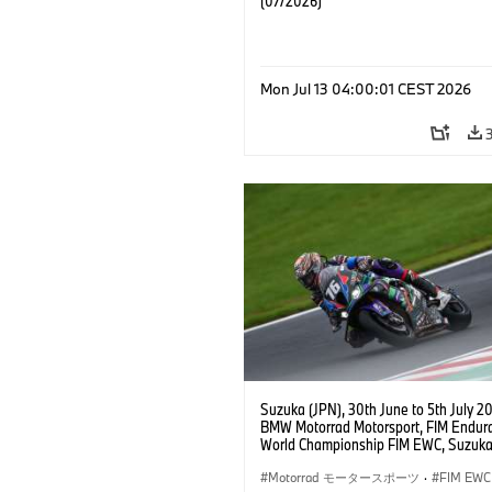
(07/2026)
Mon Jul 13 04:00:01 CEST 2026
Suzuka (JPN), 30th June to 5th July 2
BMW Motorrad Motorsport, FIM Endur
World Championship FIM EWC, Suzuka
Hours, BMW Motorrad Motorsport Offic
Team Japan, AutoRace UBE Racing Te
Motorrad モータースポーツ
·
FIM EWC