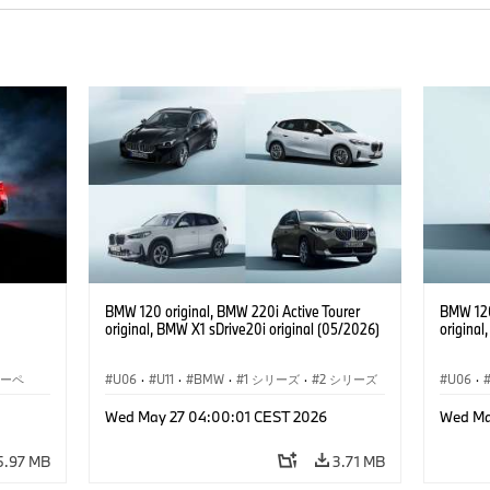
BMW 120 original, BMW 220i Active Tourer
BMW 120
original, BMW X1 sDrive20i original (05/2026)
original
クーペ
U06
·
U11
·
BMW
·
1 シリーズ
·
2 シリーズ
U06
·
·
アクティブ ツアラー
·
3 シリーズ
·
X1
·
アクテ
Wed May 27 04:00:01 CEST 2026
Wed Ma
5.97 MB
3.71 MB