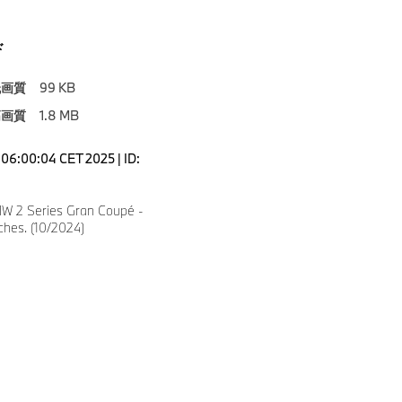
ド
低画質
99 KB
高画質
1.8 MB
06:00:04 CET 2025 | ID:
W 2 Series Gran Coupé -
ches. (10/2024)