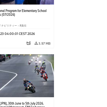
onal Program for Elementary School
s (07/2026)
イナビリティー
·
責任
l 23 04:00:01 CEST 2026
3.97 MB
JPN), 30th June to 5th July 2026.