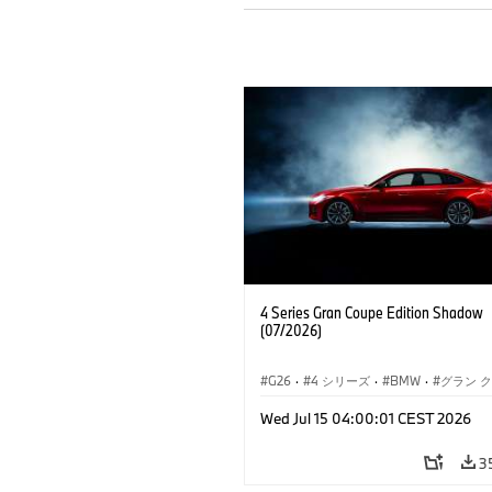
4 Series Gran Coupe Edition Shadow
(07/2026)
G26
·
4 シリーズ
·
BMW
·
グラン 
Wed Jul 15 04:00:01 CEST 2026
3