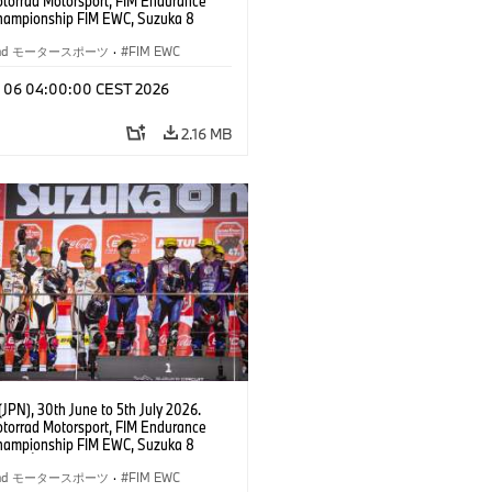
orrad Motorsport, FIM Endurance
hampionship FIM EWC, Suzuka 8
BMW Motorrad Motorsport Official
pan, AutoRace UBE Racing Team, #76
rrad モータースポーツ
·
FIM EWC
000 RR, Naomichi Uramoto (JPN),
Guintoli (FRA), Christoph Ponsson
l 06 04:00:00 CEST 2026
WC class.
2.16 MB
JPN), 30th June to 5th July 2026.
orrad Motorsport, FIM Endurance
hampionship FIM EWC, Suzuka 8
Team Étoile, #25 BMW M 1000 RR,
kubo, Kaito Toba, Motoharu Ito (all
rrad モータースポーツ
·
FIM EWC