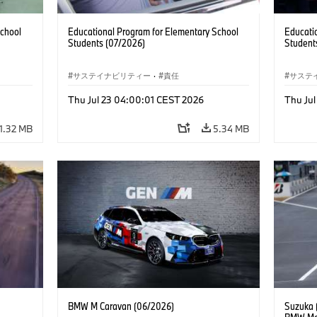
School
Educational Program for Elementary School
Educati
Students (07/2026)
Student
サステイナビリティー
·
責任
サステ
Thu Jul 23 04:00:01 CEST 2026
Thu Ju
1.32 MB
5.34 MB
BMW M Caravan (06/2026)
Suzuka (