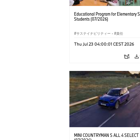
Educational Program for Elementary 
Students (07/2026)
サステイナビリティー
·
責任
Thu Jul 23 04:00:01 CEST 2026
MINI COUNTRYMAN S ALL 4 SELECT