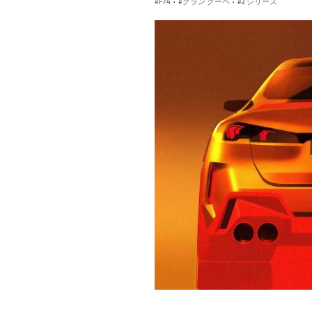
F74
·
グラン クーペ
·
2 シリーズ