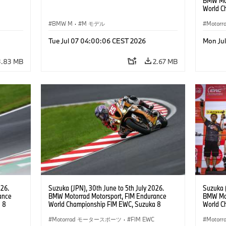
BMW Mot
World C
Hours, 
BMW M
·
M モデル
Team Ja
Moto
BMW M 1
Sylvain 
Tue Jul 07 04:00:06 CEST 2026
Mon Ju
(FRA), E
3.83 MB
2.67 MB
026.
Suzuka (JPN), 30th June to 5th July 2026.
Suzuka (
ance
BMW Motorrad Motorsport, FIM Endurance
BMW Mot
 8
World Championship FIM EWC, Suzuka 8
World C
ial
Hours, Team Étoile, #25 BMW M 1000 RR,
Hours, 
am, #76
Hikari Okubo, Kaito Toba, Motoharu Ito (all
Motorrad モータースポーツ
·
FIM EWC
Hikari O
Moto