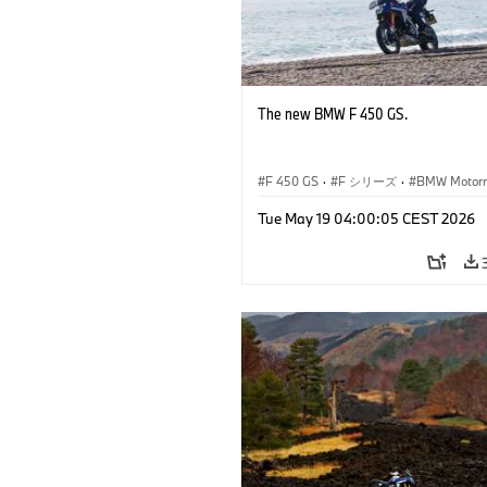
The new BMW F 450 GS.
F 450 GS
·
F シリーズ
·
BMW Motorr
Tue May 19 04:00:05 CEST 2026