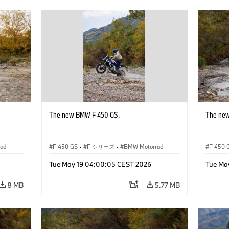
The new BMW F 450 GS.
The ne
ad
F 450 GS
·
F シリーズ
·
BMW Motorrad
F 450 
Tue May 19 04:00:05 CEST 2026
Tue Ma
8 MB
5.77 MB