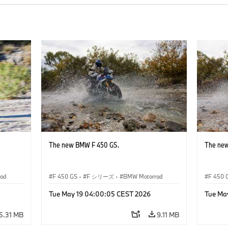
The new BMW F 450 GS.
The ne
ad
F 450 GS
·
F シリーズ
·
BMW Motorrad
F 450 
Tue May 19 04:00:05 CEST 2026
Tue Ma
5.31 MB
9.11 MB