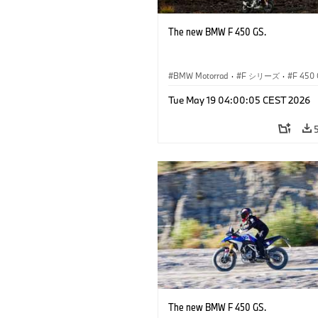
The new BMW F 450 GS.
BMW Motorrad
·
F シリーズ
·
F 450
Tue May 19 04:00:05 CEST 2026
The new BMW F 450 GS.