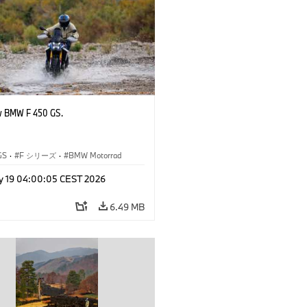
w BMW F 450 GS.
GS
·
F シリーズ
·
BMW Motorrad
y 19 04:00:05 CEST 2026
6.49 MB