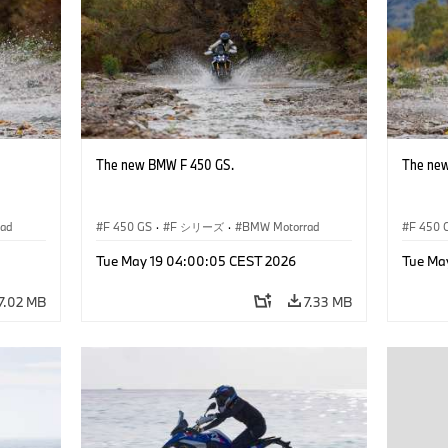
The new BMW F 450 GS.
The ne
ad
F 450 GS
·
F シリーズ
·
BMW Motorrad
F 450 
Tue May 19 04:00:05 CEST 2026
Tue Ma
7.02 MB
7.33 MB