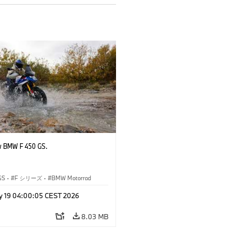
w BMW F 450 GS.
GS
·
F シリーズ
·
BMW Motorrad
y 19 04:00:05 CEST 2026
8.03 MB