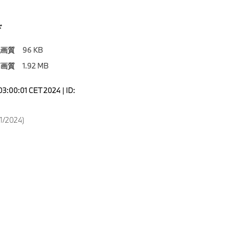
ド
低画質
96 KB
高画質
1.92 MB
03:00:01 CET 2024 | ID:
11/2024)