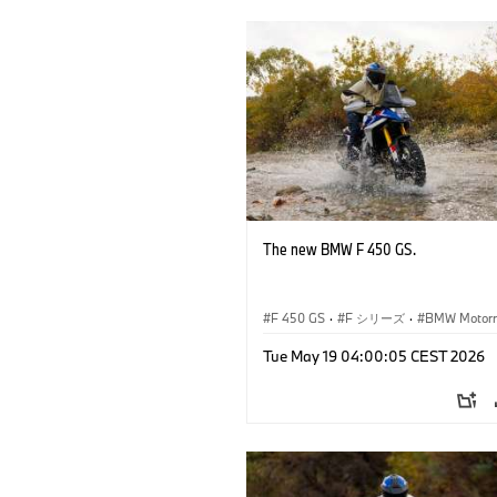
The new BMW F 450 GS.
F 450 GS
·
F シリーズ
·
BMW Motorr
Tue May 19 04:00:05 CEST 2026