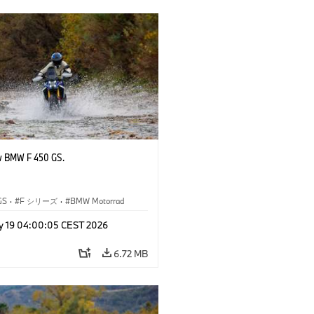
w BMW F 450 GS.
GS
·
F シリーズ
·
BMW Motorrad
y 19 04:00:05 CEST 2026
6.72 MB