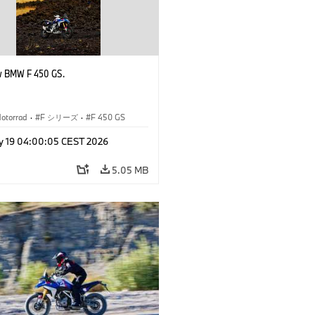
w BMW F 450 GS.
otorrad
·
F シリーズ
·
F 450 GS
y 19 04:00:05 CEST 2026
5.05 MB