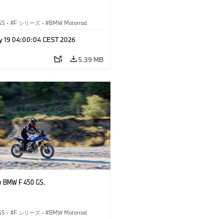
GS
·
F シリーズ
·
BMW Motorrad
y 19 04:00:04 CEST 2026
5.39 MB
w BMW F 450 GS.
GS
·
F シリーズ
·
BMW Motorrad