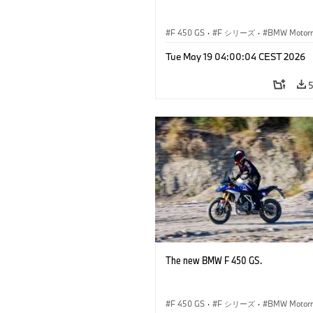
F 450 GS
·
F シリーズ
·
BMW Motorr
Tue May 19 04:00:04 CEST 2026
The new BMW F 450 GS.
F 450 GS
·
F シリーズ
·
BMW Motorr