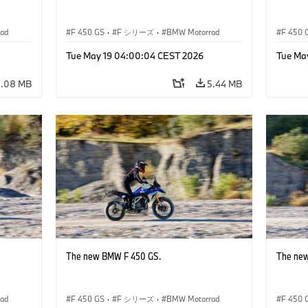
ad
F 450 GS
·
F シリーズ
·
BMW Motorrad
F 450 
Tue May 19 04:00:04 CEST 2026
Tue Ma
5.08 MB
5.44 MB
The new BMW F 450 GS.
The ne
ad
F 450 GS
·
F シリーズ
·
BMW Motorrad
F 450 