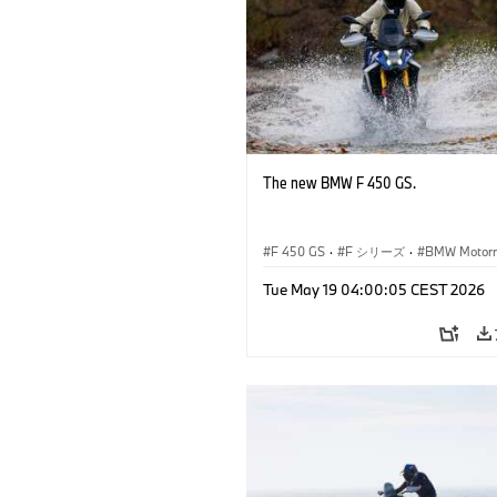
The new BMW F 450 GS.
F 450 GS
·
F シリーズ
·
BMW Motorr
Tue May 19 04:00:05 CEST 2026