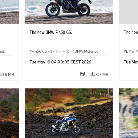
The new BMW F 450 GS.
The ne
ad
F 450 GS
·
F シリーズ
·
BMW Motorrad
BMW M
Tue May 19 04:00:05 CEST 2026
Tue Ma
3.36 MB
3.7 MB