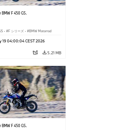
w BMW F 450 GS.
GS
·
F シリーズ
·
BMW Motorrad
y 19 04:00:04 CEST 2026
5.21 MB
w BMW F 450 GS.