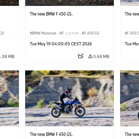
The new BMW F 450 GS.
The ne
 GS
BMW Motorrad
·
F シリーズ
·
F 450 GS
F 450 
Tue May 19 04:00:05 CEST 2026
Tue Ma
5.38 MB
5.69 MB
The new BMW F 450 GS.
The ne