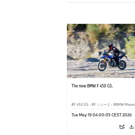
The new BMW F 450 GS.
F 450 GS
·
F シリーズ
·
BMW Motorr
Tue May 19 04:00:05 CEST 2026