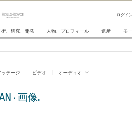
ログイ
技術、研究、開発
人物、プロフィール
遺産
モ
フッテージ
ビデオ
オーディオ
AN · 画像.