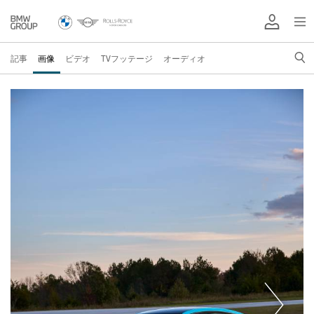
記事
画像
ビデオ
TVフッテージ
オーディオ