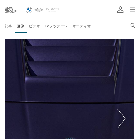
記事
画像
ビデオ
TVフッテージ
オーディオ