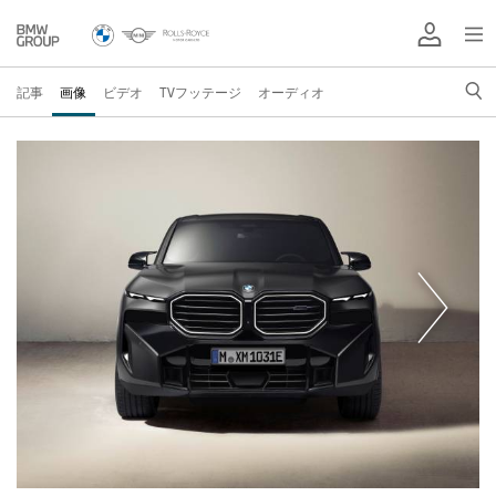
記事
画像
ビデオ
TVフッテージ
オーディオ