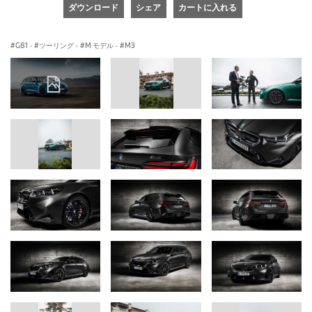
ダウンロード
シェア
カートに入れる
G81
·
ツーリング
·
M モデル
·
M3