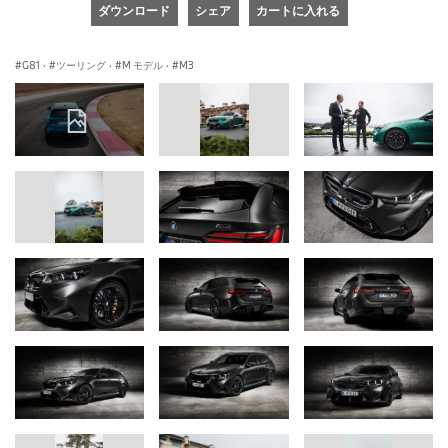
ダウンロード
シェア
カートに入れる
G81
·
ツーリング
·
M モデル
·
M3