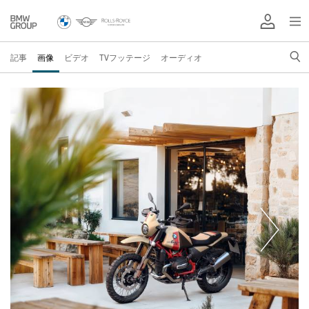
記事
画像
ビデオ
TVフッテージ
オーディオ