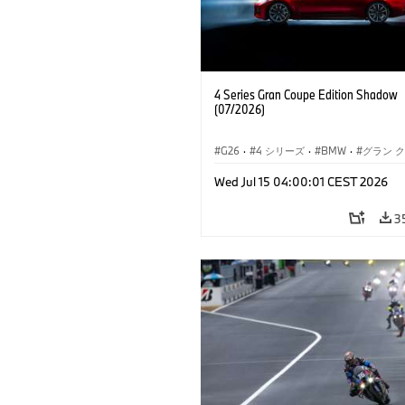
4 Series Gran Coupe Edition Shadow
(07/2026)
G26
·
4 シリーズ
·
BMW
·
グラン 
Wed Jul 15 04:00:01 CEST 2026
3