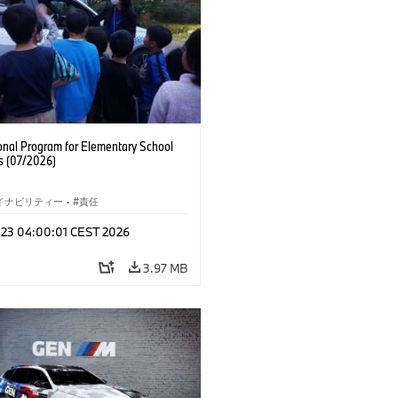
onal Program for Elementary School
s (07/2026)
イナビリティー
·
責任
l 23 04:00:01 CEST 2026
3.97 MB