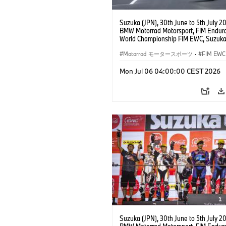
Suzuka (JPN), 30th June to 5th July 2
BMW Motorrad Motorsport, FIM Endur
World Championship FIM EWC, Suzuka
Hours, BMW Motorrad Motorsport Offic
Team Japan, AutoRace UBE Racing Te
Motorrad モータースポーツ
·
FIM EWC
BMW M 1000 RR, Naomichi Uramoto (
Sylvain Guintoli (FRA), Christoph Pons
Mon Jul 06 04:00:00 CEST 2026
(FRA), EWC class.
Suzuka (JPN), 30th June to 5th July 2