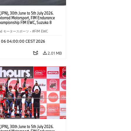
JPN), 30th June to 5th July 2026.
orrad Motorsport, FIM Endurance
hampionship FIM EWC, Suzuka 8
Team Étoile, #25 BMW M 1000 RR,
kubo, Kaito Toba, Motoharu Ito (all
rrad モータースポーツ
·
FIM EWC
T class.
l 06 04:00:00 CEST 2026
2.01 MB
JPN), 30th June to 5th July 2026.