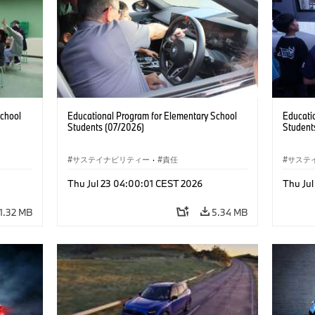
School
Educational Program for Elementary School
Educati
Students (07/2026)
Student
サステイナビリティー
·
責任
サステ
Thu Jul 23 04:00:01 CEST 2026
Thu Ju
1.32 MB
5.34 MB