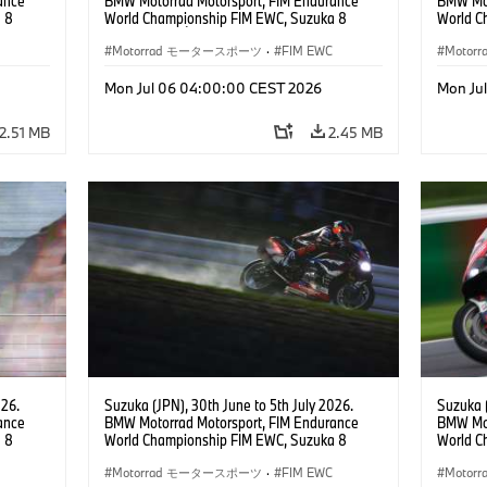
ance
BMW Motorrad Motorsport, FIM Endurance
BMW Mot
 8
World Championship FIM EWC, Suzuka 8
World C
 RR,
Hours, Team Étoile, #25 BMW M 1000 RR,
Hours, 
(all
Hikari Okubo, Kaito Toba, Motoharu Ito (all
Motorrad モータースポーツ
·
FIM EWC
#37 BMW
Moto
JPN), SST class.
(GER), 
Odendaa
Mon Jul 06 04:00:00 CEST 2026
Mon Ju
2.51 MB
2.45 MB
026.
Suzuka (JPN), 30th June to 5th July 2026.
Suzuka (
ance
BMW Motorrad Motorsport, FIM Endurance
BMW Mot
 8
World Championship FIM EWC, Suzuka 8
World C
e Team,
Hours, BMW Motorrad World Endurance Team,
Hours, 
rger
#37 BMW M 1000 RR, Markus Reiterberger
Motorrad モータースポーツ
·
FIM EWC
#37 BMW
Moto