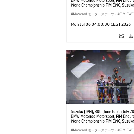
BMW Motorrad Motorsport, FIM Endur
World Championship FIM EWC, Suzuka
Hours, Team Étoile, #25 BMW M 1000
Hikari Okubo, Kaito Toba, Motoharu Ito 
Motorrad モータースポーツ
·
FIM EWC
JPN), SST class.
Mon Jul 06 04:00:00 CEST 2026
Suzuka (JPN), 30th June to 5th July 2
BMW Motorrad Motorsport, FIM Endur
World Championship FIM EWC, Suzuka
Hours, BMW Motorrad World Enduranc
#37 BMW M 1000 RR, Markus Reiterbe
Motorrad モータースポーツ
·
FIM EWC