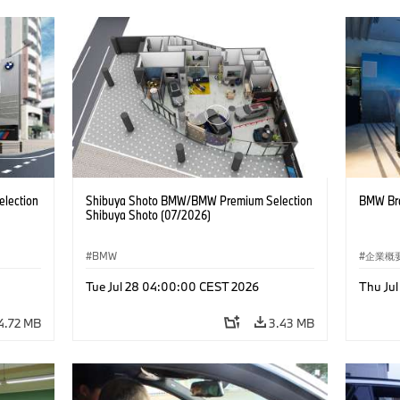
lection
Shibuya Shoto BMW/BMW Premium Selection
BMW Bra
Shibuya Shoto (07/2026)
BMW
企業概
コーポ
Tue Jul 28 04:00:00 CEST 2026
Thu Ju
4.72 MB
3.43 MB