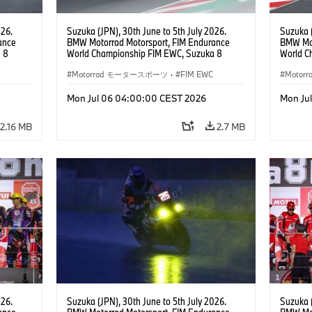
026.
Suzuka (JPN), 30th June to 5th July 2026.
Suzuka (
ance
BMW Motorrad Motorsport, FIM Endurance
BMW Mot
 8
World Championship FIM EWC, Suzuka 8
World C
ial
Hours, BMW Motorrad Motorsport Official
Hours, 
am, #76
Team Japan, AutoRace UBE Racing Team, #76
Motorrad モータースポーツ
·
FIM EWC
Hikari O
Moto
JPN),
BMW M 1000 RR, Naomichi Uramoto (JPN),
JPN), SS
son
Sylvain Guintoli (FRA), Christoph Ponsson
Mon Jul 06 04:00:00 CEST 2026
Mon Ju
(FRA), EWC class.
2.16 MB
2.7 MB
026.
Suzuka (JPN), 30th June to 5th July 2026.
Suzuka (