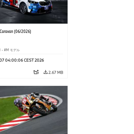
aravan (06/2026)
M
·
M モデル
l 07 04:00:06 CEST 2026
2.67 MB