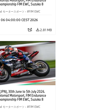
orrad Motorsport, FIM Endurance
hampionship FIM EWC, Suzuka 8
BMW Motorrad World Endurance Team,
 M 1000 RR, Markus Reiterberger
rrad モータースポーツ
·
FIM EWC
Michael van der Mark (NED), Steven
l (RSA), EWC class.
l 06 04:00:00 CEST 2026
2.81 MB
JPN), 30th June to 5th July 2026.
orrad Motorsport, FIM Endurance
hampionship FIM EWC, Suzuka 8
BMW Motorrad World Endurance Team,
 M 1000 RR, Markus Reiterberger
rrad モータースポーツ
·
FIM EWC