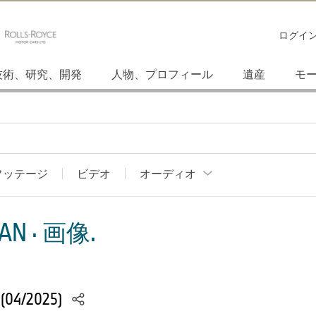
ログイ
技術、研究、開発
人物、プロフィール
遺産
モ
フッテージ
ビデオ
オーディオ
AN · 画像.
 (04/2025)