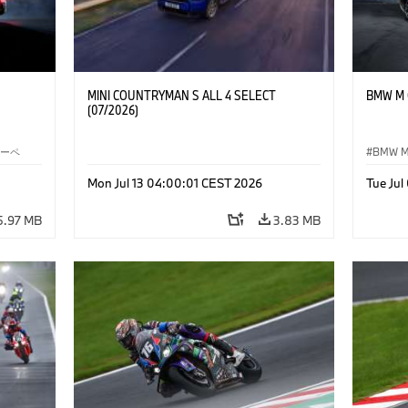
MINI COUNTRYMAN S ALL 4 SELECT
BMW M C
(07/2026)
クーペ
BMW 
Mon Jul 13 04:00:01 CEST 2026
Tue Ju
5.97 MB
3.83 MB