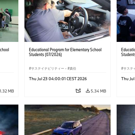
School
Educational Program for Elementary School
Educati
Students (07/2026)
Student
サステイナビリティー
·
責任
サステ
Thu Jul 23 04:00:01 CEST 2026
Thu Ju
1.32 MB
5.34 MB