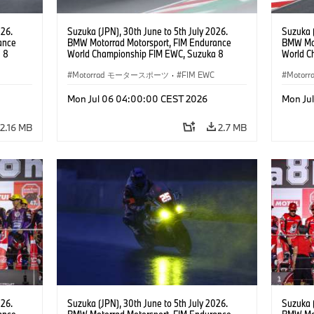
026.
Suzuka (JPN), 30th June to 5th July 2026.
Suzuka (
ance
BMW Motorrad Motorsport, FIM Endurance
BMW Mot
 8
World Championship FIM EWC, Suzuka 8
World C
ial
Hours, BMW Motorrad Motorsport Official
Hours, 
am, #76
Team Japan, AutoRace UBE Racing Team, #76
Motorrad モータースポーツ
·
FIM EWC
Hikari O
Moto
JPN),
BMW M 1000 RR, Naomichi Uramoto (JPN),
JPN), SS
son
Sylvain Guintoli (FRA), Christoph Ponsson
Mon Jul 06 04:00:00 CEST 2026
Mon Ju
(FRA), EWC class.
2.16 MB
2.7 MB
026.
Suzuka (JPN), 30th June to 5th July 2026.
Suzuka (