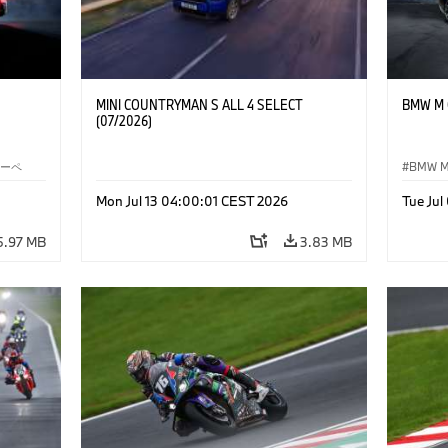
MINI COUNTRYMAN S ALL 4 SELECT
BMW M C
(07/2026)
クーペ
BMW 
Mon Jul 13 04:00:01 CEST 2026
Tue Ju
5.97 MB
3.83 MB