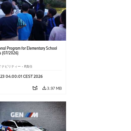
onal Program for Elementary School
s (07/2026)
イナビリティー
·
責任
l 23 04:00:01 CEST 2026
3.97 MB