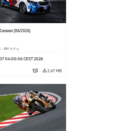
aravan (06/2026)
M
·
M モデル
l 07 04:00:06 CEST 2026
2.67 MB