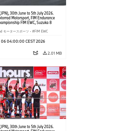
JPN), 30th June to 5th July 2026.
orrad Motorsport, FIM Endurance
hampionship FIM EWC, Suzuka 8
Team Étoile, #25 BMW M 1000 RR,
kubo, Kaito Toba, Motoharu Ito (all
rrad モータースポーツ
·
FIM EWC
T class.
l 06 04:00:00 CEST 2026
2.01 MB
JPN), 30th June to 5th July 2026.