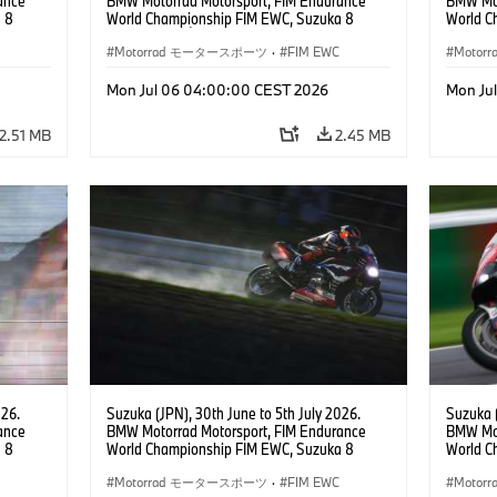
ance
BMW Motorrad Motorsport, FIM Endurance
BMW Mot
 8
World Championship FIM EWC, Suzuka 8
World C
 RR,
Hours, Team Étoile, #25 BMW M 1000 RR,
Hours, 
(all
Hikari Okubo, Kaito Toba, Motoharu Ito (all
Motorrad モータースポーツ
·
FIM EWC
#37 BMW
Moto
JPN), SST class.
(GER), 
Odendaa
Mon Jul 06 04:00:00 CEST 2026
Mon Ju
2.51 MB
2.45 MB
026.
Suzuka (JPN), 30th June to 5th July 2026.
Suzuka (
ance
BMW Motorrad Motorsport, FIM Endurance
BMW Mot
 8
World Championship FIM EWC, Suzuka 8
World C
e Team,
Hours, BMW Motorrad World Endurance Team,
Hours, 
rger
#37 BMW M 1000 RR, Markus Reiterberger
Motorrad モータースポーツ
·
FIM EWC
#37 BMW
Moto