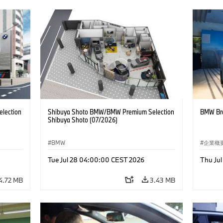
lection
Shibuya Shoto BMW/BMW Premium Selection
BMW Bra
Shibuya Shoto (07/2026)
BMW
企業概
コーポ
Tue Jul 28 04:00:00 CEST 2026
Thu Ju
4.72 MB
3.43 MB