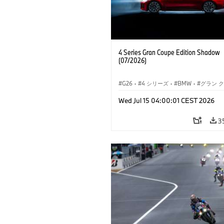
4 Series Gran Coupe Edition Shadow
(07/2026)
G26
·
4 シリーズ
·
BMW
·
グラン 
Wed Jul 15 04:00:01 CEST 2026
3