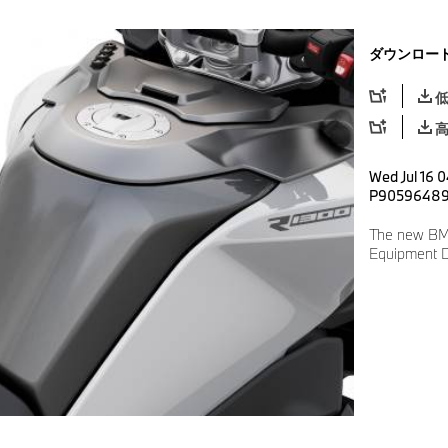
ダウンロー
Wed Jul 16 
P9059648
The new BM
Equipment D