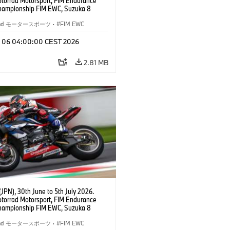
orrad Motorsport, FIM Endurance
hampionship FIM EWC, Suzuka 8
BMW Motorrad World Endurance Team,
 M 1000 RR, Markus Reiterberger
rrad モータースポーツ
·
FIM EWC
Michael van der Mark (NED), Steven
l (RSA), EWC class.
l 06 04:00:00 CEST 2026
2.81 MB
JPN), 30th June to 5th July 2026.
orrad Motorsport, FIM Endurance
hampionship FIM EWC, Suzuka 8
BMW Motorrad World Endurance Team,
 M 1000 RR, Markus Reiterberger
rrad モータースポーツ
·
FIM EWC