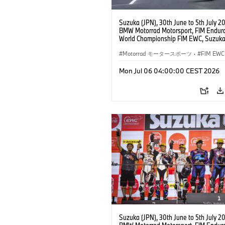
Suzuka (JPN), 30th June to 5th July 2
BMW Motorrad Motorsport, FIM Endur
World Championship FIM EWC, Suzuka
Hours, BMW Motorrad Motorsport Offic
Team Japan, AutoRace UBE Racing Te
Motorrad モータースポーツ
·
FIM EWC
BMW M 1000 RR, Naomichi Uramoto (
Sylvain Guintoli (FRA), Christoph Pons
Mon Jul 06 04:00:00 CEST 2026
(FRA), EWC class.
Suzuka (JPN), 30th June to 5th July 2