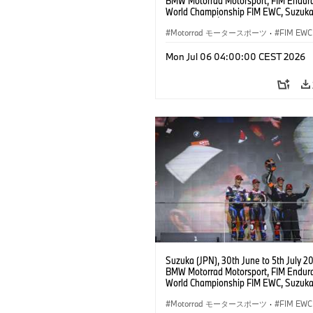
BMW Motorrad Motorsport, FIM Endur
World Championship FIM EWC, Suzuka
Hours, Team Étoile, #25 BMW M 1000
Hikari Okubo, Kaito Toba, Motoharu Ito 
Motorrad モータースポーツ
·
FIM EWC
JPN), SST class.
Mon Jul 06 04:00:00 CEST 2026
Suzuka (JPN), 30th June to 5th July 2
BMW Motorrad Motorsport, FIM Endur
World Championship FIM EWC, Suzuka
Hours, BMW Motorrad World Enduranc
#37 BMW M 1000 RR, Markus Reiterbe
Motorrad モータースポーツ
·
FIM EWC