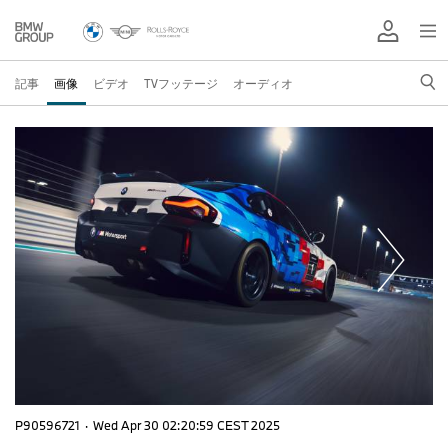
記事
画像
ビデオ
TVフッテージ
オーディオ
P90596721
·
Wed Apr 30 02:20:59 CEST 2025