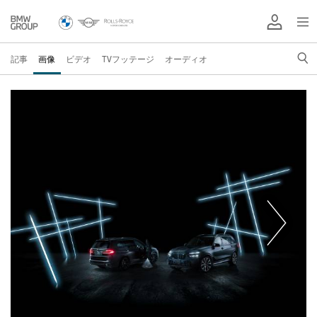
記事
画像
ビデオ
TVフッテージ
オーディオ