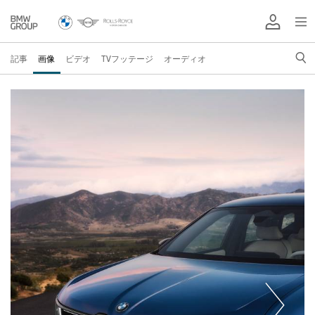
記事
画像
ビデオ
TVフッテージ
オーディオ