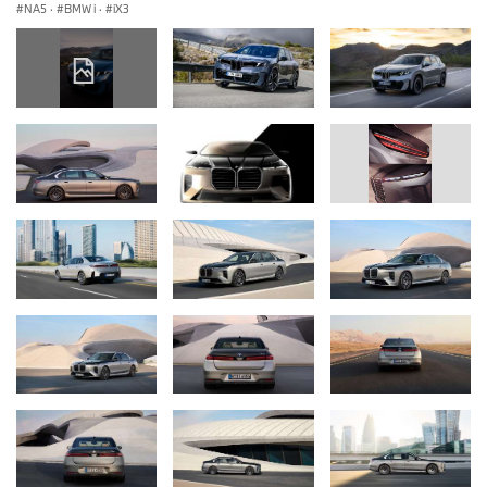
NA5
·
BMW i
·
iX3