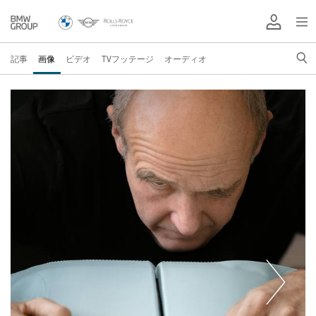
記事
画像
ビデオ
TVフッテージ
オーディオ