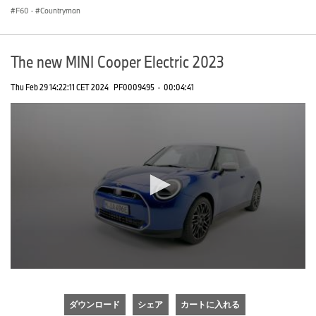
F60
·
Countryman
The new MINI Cooper Electric 2023
Thu Feb 29 14:22:11 CET 2024
PF0009495
·
00:04:41
0
seconds
of
ダウンロード
シェア
カートに入れる
0