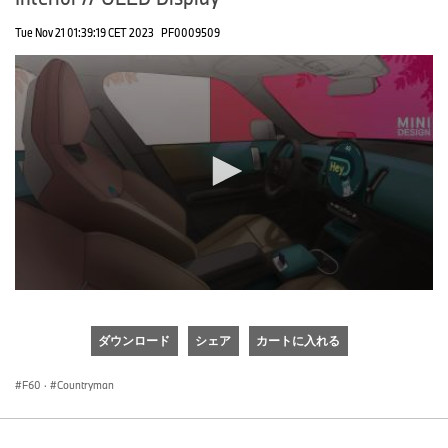
Tue Nov 21 01:39:19 CET 2023
PF0009509
0
seconds
of
ダウンロード
シェア
カートに入れる
0
seconds
F60
·
Countryman