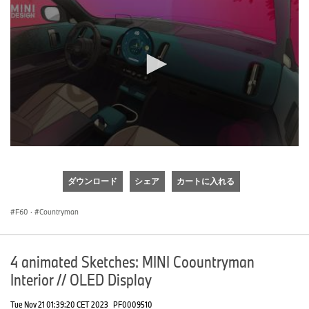
0
seconds
of
ダウンロード
シェア
カートに入れる
0
seconds
F60
·
Countryman
4 animated Sketches: MINI Coountryman
Interior // OLED Display
Tue Nov 21 01:39:20 CET 2023
PF0009510