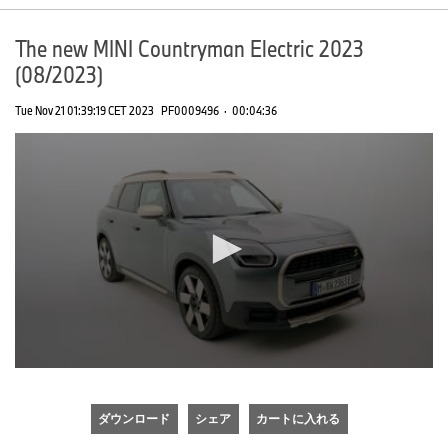
The new MINI Countryman Electric 2023
(08/2023)
Tue Nov 21 01:39:19 CET 2023
PF0009496
·
00:04:36
0
seconds
of
ダウンロード
シェア
カートに入れる
0
seconds