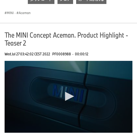
0
seconds
MINI
·
Aceman
The MINI Concept Aceman. Product Highlight -
Teaser 2
Wed Jul 27 03:42:02 CEST 2022
PF0008988
·
00:00:12
0