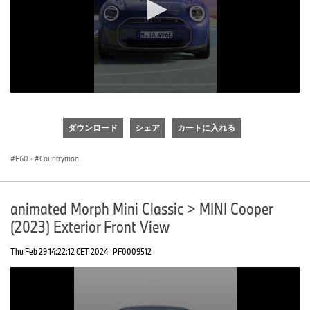
0
seconds
of
ダウンロード
シェア
カートに入れる
0
seconds
F60
·
Countryman
animated Morph Mini Classic > MINI Cooper
(2023) Exterior Front View
Thu Feb 29 14:22:12 CET 2024
PF0009512