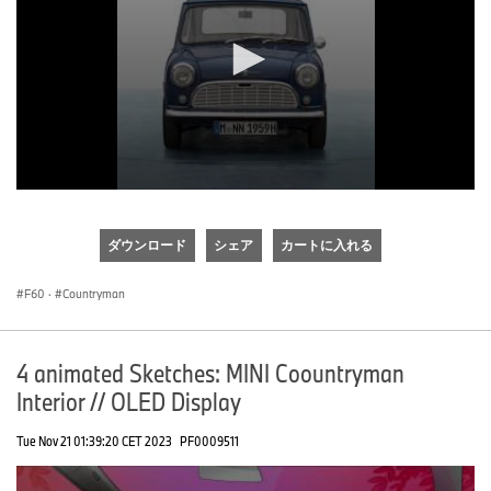
0
seconds
of
ダウンロード
シェア
カートに入れる
0
seconds
F60
·
Countryman
4 animated Sketches: MINI Coountryman
Interior // OLED Display
Tue Nov 21 01:39:20 CET 2023
PF0009511