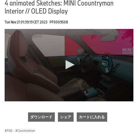
4 animated Sketches: MINI Coountryman
Interior // OLED Display
Tue Nov 21 01:39:19 CET 2023
PF0009508
0
seconds
of
ダウンロード
シェア
カートに入れる
0
seconds
F60
·
Countryman