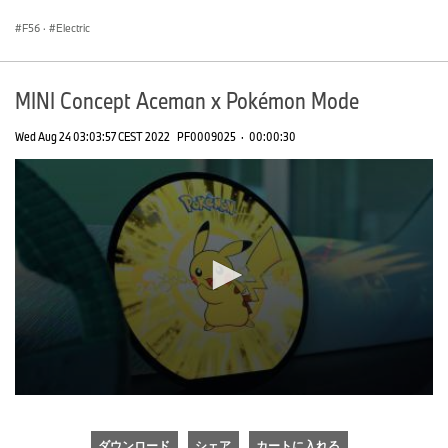
seconds
F56
·
Electric
MINI Concept Aceman x Pokémon Mode
Wed Aug 24 03:03:57 CEST 2022
PF0009025
·
00:00:30
0
seconds
of
ダウンロード
シェア
カートに入れる