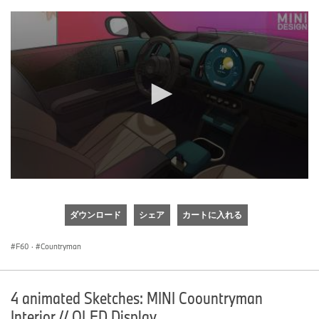
0
seconds
of
ダウンロード
シェア
カートに入れる
0
seconds
F60
·
Countryman
4 animated Sketches: MINI Coountryman
Interior // OLED Display