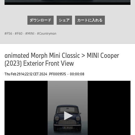
0
seconds
of
ダウンロード
シェア
カートに入れる
0
seconds
F56
·
F60
·
MINI
·
Countryman
animated Morph Mini Classic > MINI Cooper
(2023) Exterior Front View
Thu Feb 29 14:22:12 CET 2024
PF0009515
·
00:00:08