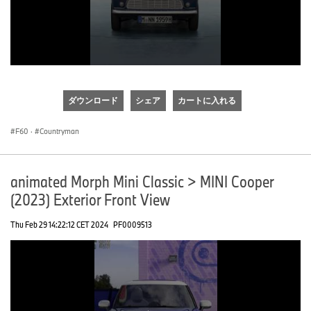
0
seconds
of
ダウンロード
シェア
カートに入れる
0
seconds
F60
·
Countryman
animated Morph Mini Classic > MINI Cooper
(2023) Exterior Front View
Thu Feb 29 14:22:12 CET 2024
PF0009513