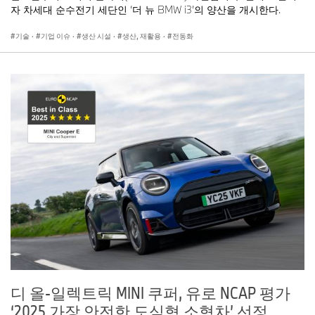
자 차세대 순수전기 세단인 ‘더 뉴 BMW i3’의 양산을 개시한다.
기술
·
기업 이슈
·
생산 시설
·
생산, 재활용
·
전동화
디 올-일렉트릭 MINI 쿠퍼, 유로 NCAP 평가
‘2025 가장 안전한 도심형 소형차’ 선정