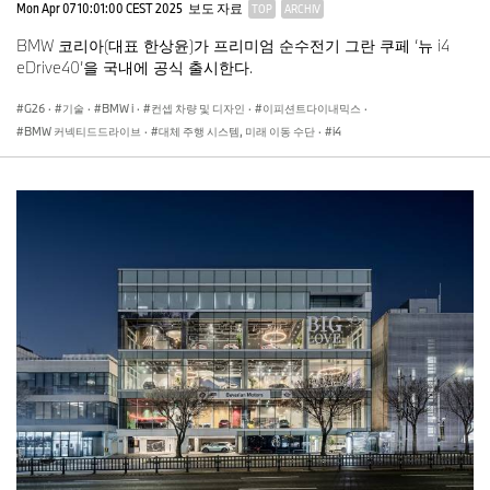
Mon Apr 07 10:01:00 CEST 2025
보도 자료
TOP
ARCHIV
BMW 코리아(대표 한상윤)가 프리미엄 순수전기 그란 쿠페 ‘뉴 i4
eDrive40’을 국내에 공식 출시한다.
G26
·
기술
·
BMW i
·
컨셉 차량 및 디자인
·
이피션트다이내믹스
·
BMW 커넥티드드라이브
·
대체 주행 시스템, 미래 이동 수단
·
i4