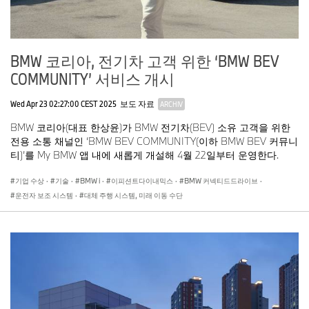
BMW 코리아, 전기차 고객 위한 ‘BMW BEV
COMMUNITY’ 서비스 개시
Wed Apr 23 02:27:00 CEST 2025
보도 자료
ARCHIV
BMW 코리아(대표 한상윤)가 BMW 전기차(BEV) 소유 고객을 위한
전용 소통 채널인 ‘BMW BEV COMMUNITY(이하 BMW BEV 커뮤니
티)’를 My BMW 앱 내에 새롭게 개설해 4월 22일부터 운영한다.
기업 수상
·
기술
·
BMW i
·
이피션트다이내믹스
·
BMW 커넥티드드라이브
·
운전자 보조 시스템
·
대체 주행 시스템, 미래 이동 수단