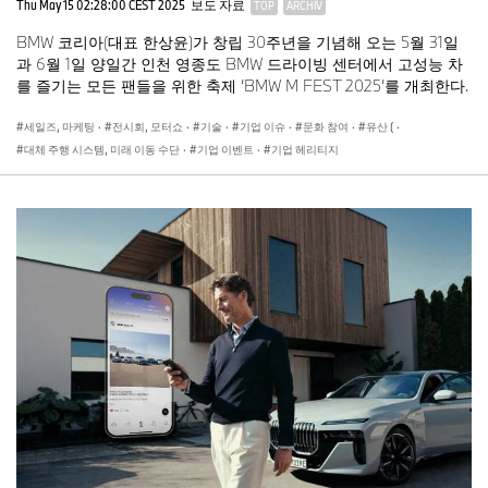
Thu May 15 02:28:00 CEST 2025
보도 자료
TOP
ARCHIV
BMW 코리아(대표 한상윤)가 창립 30주년을 기념해 오는 5월 31일
과 6월 1일 양일간 인천 영종도 BMW 드라이빙 센터에서 고성능 차
를 즐기는 모든 팬들을 위한 축제 ‘BMW M FEST 2025’를 개최한다.
세일즈, 마케팅
·
전시회, 모터쇼
·
기술
·
기업 이슈
·
문화 참여
·
유산 (
·
대체 주행 시스템, 미래 이동 수단
·
기업 이벤트
·
기업 헤리티지