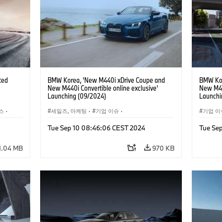
ted
BMW Korea, 'New M440i xDrive Coupe and
BMW Kor
New M440i Convertible online exclusive'
New M44
Launching (09/2024)
Launchi
스
·
세일즈, 마케팅
·
기업 이슈
·
기업 이
인터넷, e-비즈니스
·
i7
·
Tue Sep 10 08:46:06 CEST 2024
Tue Se
·
M4
·
M카
·
M4
·
1.04 MB
970 KB