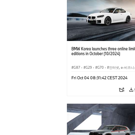
BMW Korea launches three online limi
editions in October (10/2024)
G87
·
G29
·
G70
·
인터넷, e-비즈니
기업 이슈
·
M카
·
M2
·
Z4
·
BMW i
Fri Oct 04 08:31:42 CEST 2024
M 스포츠 패키지