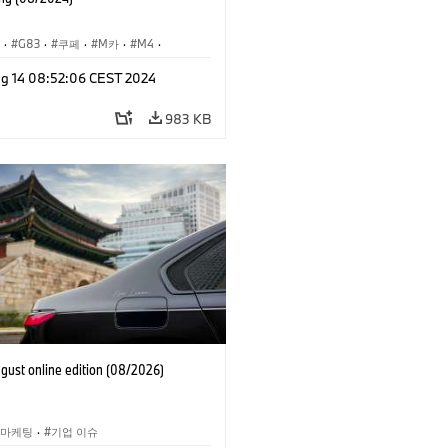
S
·
G83
·
쿠페
·
M카
·
M4
·
컨버터블
·
g 14 08:52:06 CEST 2024
슈
·
기업 이벤트
·
인터넷, e-비즈니스
983 KB
ust online edition (08/2026)
 마케팅
·
기업 이슈