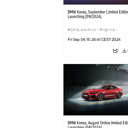
BMW Korea, September Limited Editi
Launching (09/2024)
인터넷, e-비즈니스
·
기업 이슈
·
세일즈
Fri Sep 06 15:26:41 CEST 2024
BMW Korea, August Online limited Edi
Launching (08/2024)