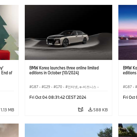
y'
BMW Korea launches three online limited
BMW Kor
e End of
editions in October (10/2024)
editions
G87
·
G29
·
G70
·
인터넷, e-비즈니스
·
G87
·
기업 이슈
·
M카
·
M2
·
Z4
·
BMW i
·
i7
·
기업 이
Fri Oct 04 08:31:42 CEST 2024
Fri Oct
M 스포츠 패키지
1.13 MB
588 KB