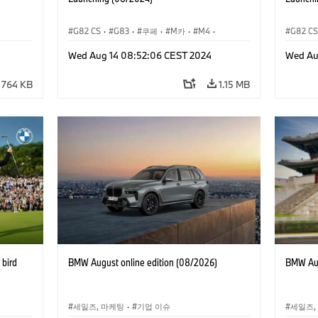
G82 CS
·
G83
·
쿠페
·
M카
·
M4
·
G82 C
블
·
컨버터블
·
Wed Aug 14 08:52:06 CEST 2024
Wed Au
비즈니스
기업 이슈
·
기업 이벤트
·
인터넷, e-비즈니스
기업 이
764 KB
1.15 MB
bird
BMW August online edition (08/2026)
BMW Aug
세일즈, 마케팅
·
기업 이슈
세일즈,