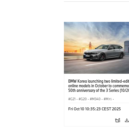
BMW Korea launching two limited-edi
online models in October to commemo
50th anniversary of the 3 Series (10/
G21
·
G20
·
M340
·
M카
·
인터넷, e-비즈니스
·
Information Techn
Fri Oct 10 10:35:23 CEST 2025
3시리즈
·
세단
·
B
세일즈, 마케팅
·
기업 이슈