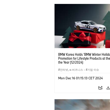
BMW Korea Holds 'BMW Winter Holida
Promotion for Lifestyle Products at th
the Year (12/2024)
인터넷, e-비즈니스
·
기업 이슈
Mon Dec 16 01:15:13 CET 2024