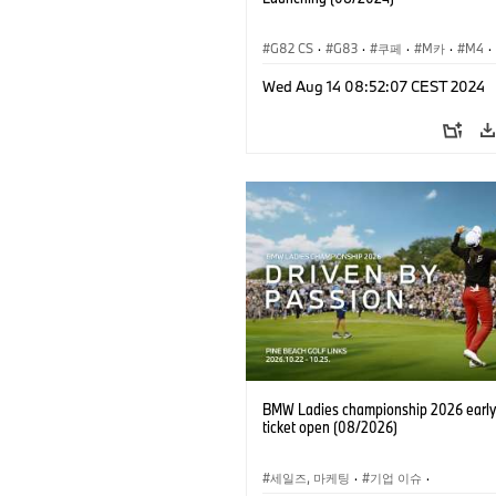
G82 CS
·
G83
·
쿠페
·
M카
·
M4
·
컨버터
Wed Aug 14 08:52:07 CEST 2024
기업 이슈
·
기업 이벤트
·
인터넷, e-
BMW Ladies championship 2026 early 
ticket open (08/2026)
세일즈, 마케팅
·
기업 이슈
·