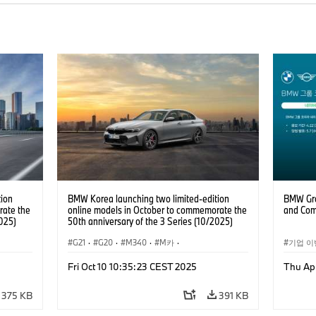
tion
BMW Korea launching two limited-edition
BMW Gro
rate the
online models in October to commemorate the
and Com
2025)
50th anniversary of the 3 Series (10/2025)
G21
·
G20
·
M340
·
M카
·
기업 이
ology
·
인터넷, e-비즈니스
·
Information Technology
·
Fri Oct 10 10:35:23 CEST 2025
Thu Ap
BMW
·
3시리즈
·
세단
·
BMW
·
인터넷,
MW M
·
BMW M
·
375 KB
391 KB
세일즈, 마케팅
·
기업 이슈