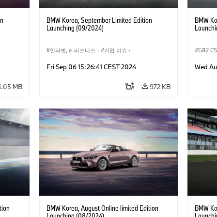
on
BMW Korea, September Limited Edition
BMW Kor
Launching (09/2024)
Launchi
인터넷, e-비즈니스
·
기업 이슈
·
G82 C
, 마케팅
세일즈, 마케팅
Fri Sep 06 15:26:41 CEST 2024
Wed Au
기업 이
1.05 MB
972 KB
tion
BMW Korea, August Online limited Edition
BMW Kor
Launching (08/2024)
Launchi