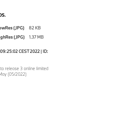
S.
owRes (JPG)
82 KB
ighRes (JPG)
1.37 MB
09:25:02 CEST 2022 | ID:
8
 release 3 online limited
 May (05/2022)