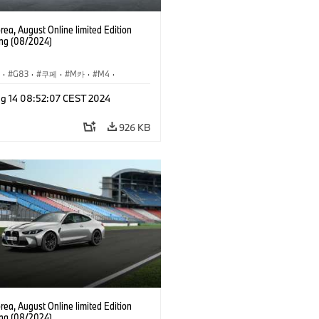
ea, August Online limited Edition
ng (08/2024)
S
·
G83
·
쿠페
·
M카
·
M4
·
컨버터블
·
g 14 08:52:07 CEST 2024
슈
·
기업 이벤트
·
인터넷, e-비즈니스
926 KB
ea, August Online limited Edition
ng (08/2024)