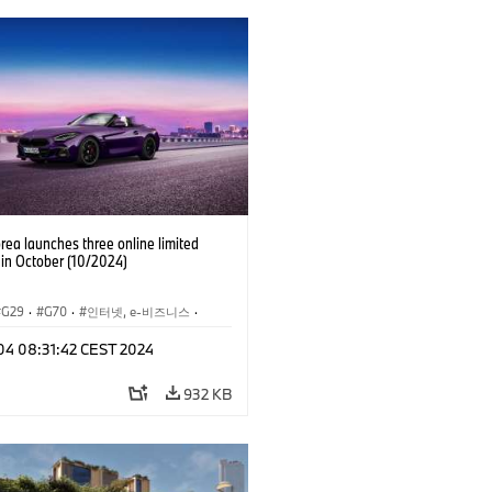
ea launches three online limited
 in October (10/2024)
G29
·
G70
·
인터넷, e-비즈니스
·
슈
·
M카
·
M2
·
Z4
·
BMW i
·
i7
·
 04 08:31:42 CEST 2024
M 스포츠 패키지
932 KB