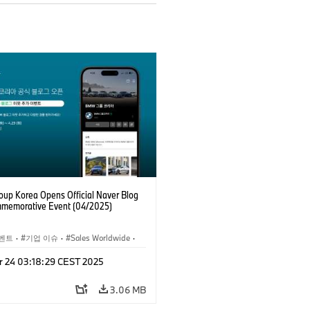
up Korea Opens Official Naver Blog
memorative Event (04/2025)
벤트
·
기업 이슈
·
Sales Worldwide
·
세일즈, 마케팅
·
r 24 03:18:29 CEST 2025
 e-비즈니스
3.06 MB