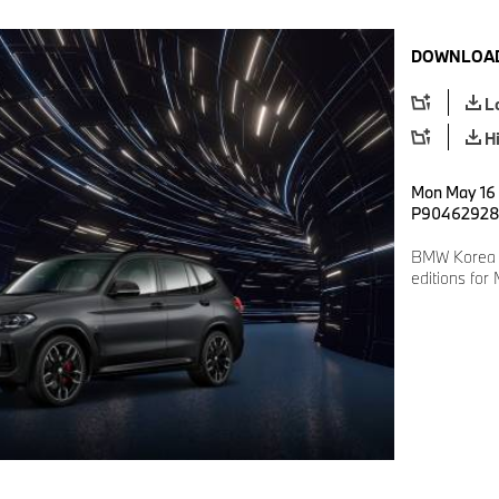
DOWNLOAD
L
H
Mon May 16 
P9046292
BMW Korea to
editions for