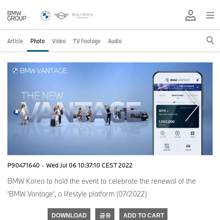
Article
Photo
Video
TV Footage
Audio
P90471640
·
Wed Jul 06 10:37:10 CEST 2022
BMW Korea to hold the event to celebrate the renewal of the
‘BMW Vantage’, a lifestyle platform (07/2022)
DOWNLOAD
공유
ADD TO CART