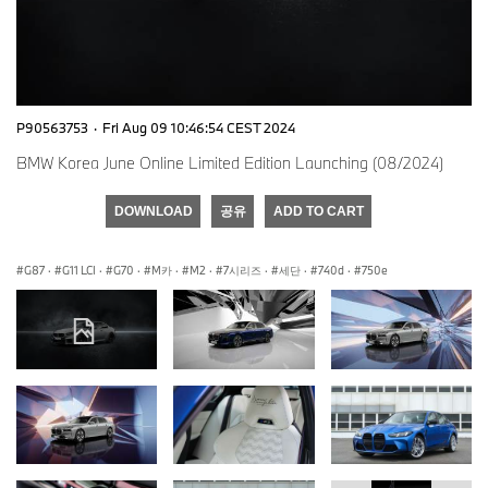
P90563753
·
Fri Aug 09 10:46:54 CEST 2024
BMW Korea June Online Limited Edition Launching (08/2024)
DOWNLOAD
공유
ADD TO CART
G87
·
G11 LCI
·
G70
·
M카
·
M2
·
7시리즈
·
세단
·
740d
·
750e