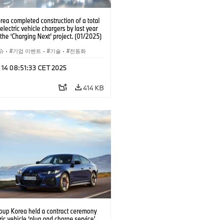
ea completed construction of a total
 electric vehicle chargers by last year
the ‘Charging Next’ project. (01/2025)
슈
·
기업 이벤트
·
기술
·
전동화
 14 08:51:33 CET 2025
414 KB
up Korea held a contract ceremony
tric vehicle ‘plug and charge service’