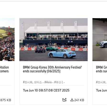
itation
BMW Group Korea 30th Anniversary Festival’
BMW Gro
tomers
ends successfully (06/2025)
ends su
전시회, 모터쇼
·
Asia
·
유산 (
·
전시회,
기업 헤리티지
·
Tue Jun 10 08:57:08 CEST 2025
Tue Ju
·
기술
·
BMW
·
BMW Motorrad
·
MINI
·
·
기술
·
dwide
·
기업 이슈
·
기업 이벤트
팅
875 KB
241 KB