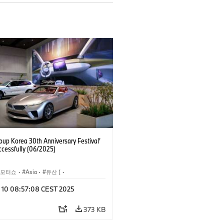
up Korea 30th Anniversary Festival’
ccessfully (06/2025)
 모터쇼
·
Asia
·
유산 (
·
기업 헤리티지
n 10 08:57:08 CEST 2025
BMW
·
BMW Motorrad
·
MINI
·
기업 이슈
·
기업 이벤트
373 KB