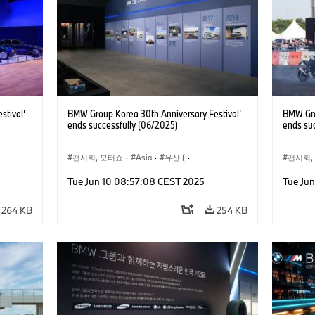
stival’
BMW Group Korea 30th Anniversary Festival’
BMW Gro
ends successfully (06/2025)
ends su
전시회, 모터쇼
·
Asia
·
유산 (
·
전시회,
헤리티지
기업 헤리티지
Tue Jun 10 08:57:08 CEST 2025
Tue Ju
NI
·
·
기술
·
BMW
·
BMW Motorrad
·
MINI
·
·
기술
·
기업 이슈
·
기업 이벤트
264 KB
254 KB