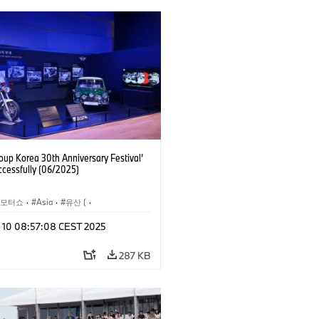
up Korea 30th Anniversary Festival’
ccessfully (06/2025)
 모터쇼
·
Asia
·
유산 (
·
기업 헤리티지
n 10 08:57:08 CEST 2025
BMW
·
BMW Motorrad
·
MINI
·
기업 이슈
·
기업 이벤트
287 KB