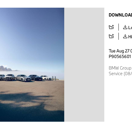
DOWNLOAD
L
H
Tue Aug 27 
P90565601
BMW Group K
Service (08