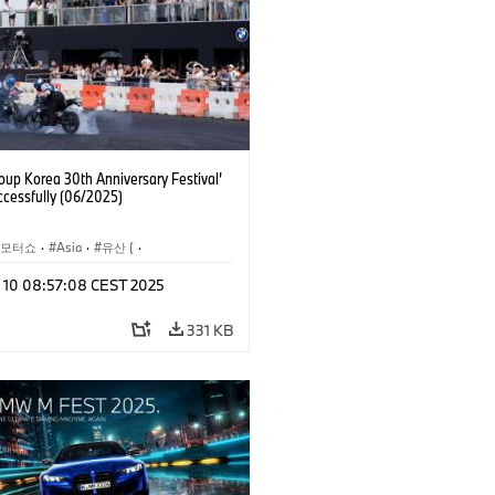
up Korea 30th Anniversary Festival’
ccessfully (06/2025)
 모터쇼
·
Asia
·
유산 (
·
기업 헤리티지
n 10 08:57:08 CEST 2025
BMW
·
BMW Motorrad
·
MINI
·
기업 이슈
·
기업 이벤트
331 KB