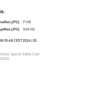
S.
owRes (JPG)
71 KB
ighRes (JPG)
968 KB
08:35:48 CEST 2024 | ID:
orea Special Safety Care
/2024)