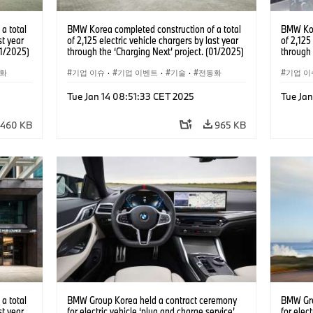
a total
BMW Korea completed construction of a total
BMW Kor
st year
of 2,125 electric vehicle chargers by last year
of 2,125
01/2025)
through the ‘Charging Next’ project. (01/2025)
through 
화
기업 이슈
·
기업 이벤트
·
기술
·
전동화
기업 이
Tue Jan 14 08:51:33 CET 2025
Tue Jan
460 KB
965 KB
a total
BMW Group Korea held a contract ceremony
BMW Gro
st year
for electric vehicle ‘plug and charge service’
for elec