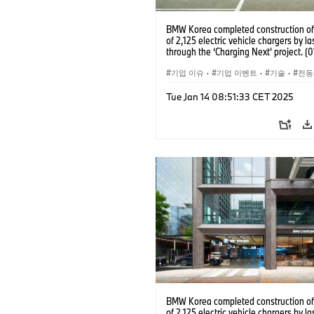
BMW Korea completed construction of 
of 2,125 electric vehicle chargers by la
through the ‘Charging Next’ project. (
기업 이슈
·
기업 이벤트
·
기술
·
전동
Tue Jan 14 08:51:33 CET 2025
BMW Korea completed construction of 
of 2,125 electric vehicle chargers by la