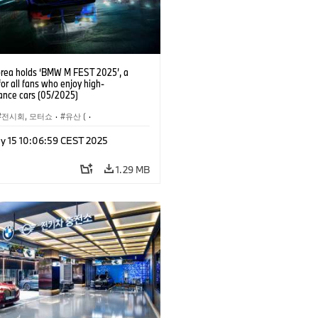
ea holds ‘BMW M FEST 2025’, a
 for all fans who enjoy high-
ance cars (05/2025)
전시회, 모터쇼
·
유산 (
·
기업 헤리티지
y 15 10:06:59 CEST 2025
주행 시스템, 미래 이동 수단
·
기술
·
슈
·
기업 이벤트
·
문화 참여
·
아트카
1.29 MB