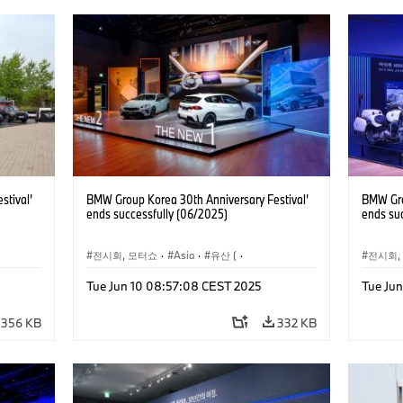
stival’
BMW Group Korea 30th Anniversary Festival’
BMW Gro
ends successfully (06/2025)
ends su
전시회, 모터쇼
·
Asia
·
유산 (
·
전시회,
헤리티지
기업 헤리티지
Tue Jun 10 08:57:08 CEST 2025
Tue Ju
NI
·
·
기술
·
BMW
·
BMW Motorrad
·
MINI
·
·
기술
·
기업 이슈
·
기업 이벤트
356 KB
332 KB