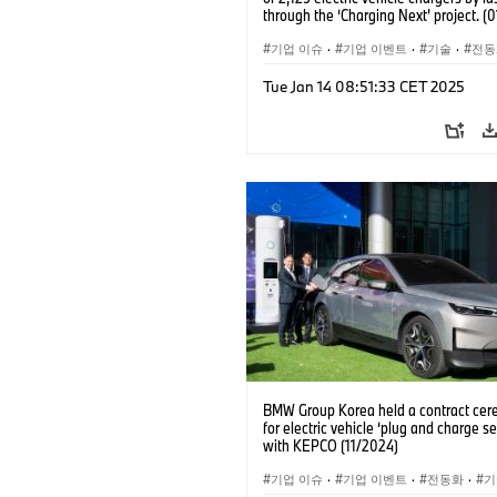
through the ‘Charging Next’ project. (
기업 이슈
·
기업 이벤트
·
기술
·
전동
Tue Jan 14 08:51:33 CET 2025
BMW Group Korea held a contract ce
for electric vehicle ‘plug and charge se
with KEPCO (11/2024)
기업 이슈
·
기업 이벤트
·
전동화
·
기