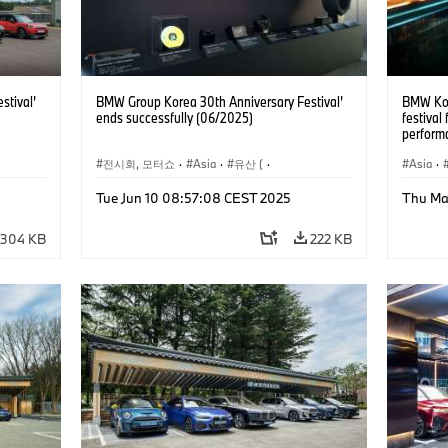
stival’
BMW Group Korea 30th Anniversary Festival’
BMW Kor
ends successfully (06/2025)
festival
perform
전시회, 모터쇼
·
Asia
·
유산 (
·
Asia
·
헤리티지
기업 헤리티지
Tue Jun 10 08:57:08 CEST 2025
Thu Ma
NI
·
·
기술
·
BMW
·
BMW Motorrad
·
MINI
·
·
대체 
기업 이슈
·
기업 이벤트
기업 이
304 KB
222 KB