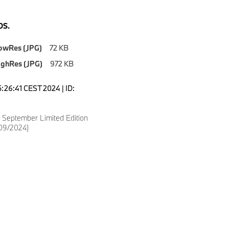
S.
owRes (JPG)
72 KB
ighRes (JPG)
972 KB
5:26:41 CEST 2024 | ID:
September Limited Edition
09/2024)