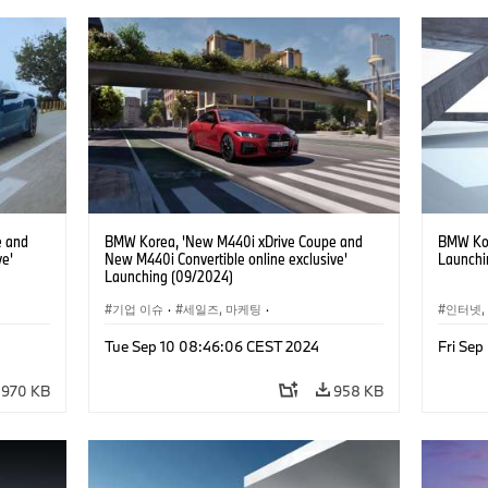
e and
BMW Korea, 'New M440i xDrive Coupe and
BMW Kor
ve'
New M440i Convertible online exclusive'
Launchi
Launching (09/2024)
기업 이슈
·
세일즈, 마케팅
·
인터넷,
-비즈니스
인터넷, e-비즈니스
Tue Sep 10 08:46:06 CEST 2024
Fri Sep
·
M4
·
M카
970 KB
958 KB