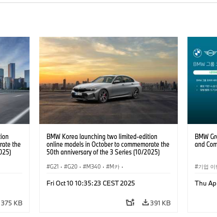
tion
BMW Korea launching two limited-edition
BMW Gro
rate the
online models in October to commemorate the
and Com
2025)
50th anniversary of the 3 Series (10/2025)
G21
·
G20
·
M340
·
M카
·
기업 이
ology
·
인터넷, e-비즈니스
·
Information Technology
·
Fri Oct 10 10:35:23 CEST 2025
Thu Ap
BMW
·
3시리즈
·
세단
·
BMW
·
인터넷,
MW M
·
BMW M
·
375 KB
391 KB
세일즈, 마케팅
·
기업 이슈