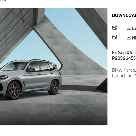
DOWNLOAD
L
H
Fri Sep 06 1
P90566455
BMW Korea, 
Launching (