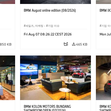
BMW August online edition (08/2026)
BMW iX3
세일즈, 마케팅
·
기업 이슈
기업 이
Fri Aug 07 08:26:22 CEST 2026
Mon Jul
850 KB
465 KB
BMW KOLON MOTORS BUNDANG
BMW K
SHOWROOM OPEN (07/2026)
SHOWRO