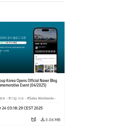
up Korea Opens Official Naver Blog
memorative Event (04/2025)
벤트
·
기업 이슈
·
Sales Worldwide
·
세일즈, 마케팅
·
r 24 03:18:29 CEST 2025
 e-비즈니스
3.06 MB