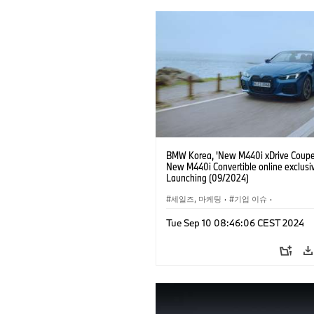
BMW Korea, 'New M440i xDrive Coup
New M440i Convertible online exclusi
Launching (09/2024)
세일즈, 마케팅
·
기업 이슈
·
인터넷, e
Tue Sep 10 08:46:06 CEST 2024
·
M4
·
M카