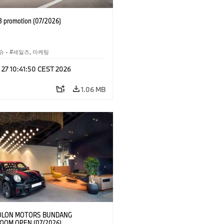
 promotion (07/2026)
슈
·
세일즈, 마케팅
 27 10:41:50 CEST 2026
1.06 MB
OLON MOTORS BUNDANG
OM OPEN (07/2026)