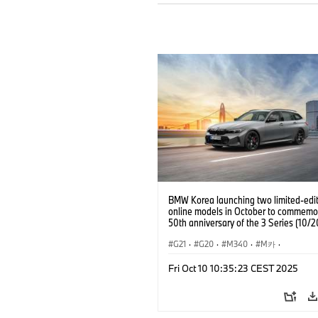
BMW Korea launching two limited-edi
online models in October to commemo
50th anniversary of the 3 Series (10/
G21
·
G20
·
M340
·
M카
·
인터넷, e-비즈니스
·
Information Techn
Fri Oct 10 10:35:23 CEST 2025
3시리즈
·
세단
·
B
세일즈, 마케팅
·
기업 이슈