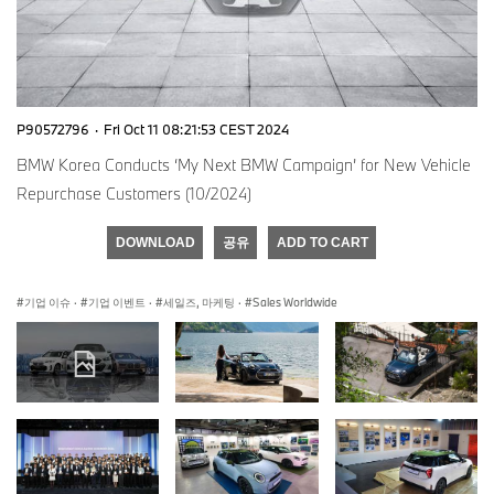
P90572796
·
Fri Oct 11 08:21:53 CEST 2024
BMW Korea Conducts ‘My Next BMW Campaign’ for New Vehicle
Repurchase Customers (10/2024)
DOWNLOAD
공유
ADD TO CART
기업 이슈
·
기업 이벤트
·
세일즈, 마케팅
·
Sales Worldwide