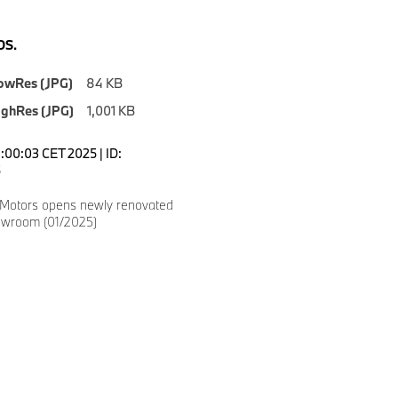
S.
owRes (JPG)
84 KB
ighRes (JPG)
1,001 KB
1:00:03 CET 2025 | ID:
5
Motors opens newly renovated
owroom (01/2025)