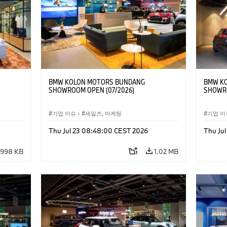
BMW KOLON MOTORS BUNDANG
BMW K
SHOWROOM OPEN (07/2026)
SHOWRO
기업 이슈
·
세일즈, 마케팅
기업 이
Thu Jul 23 08:48:00 CEST 2026
Thu Ju
998 KB
1.02 MB