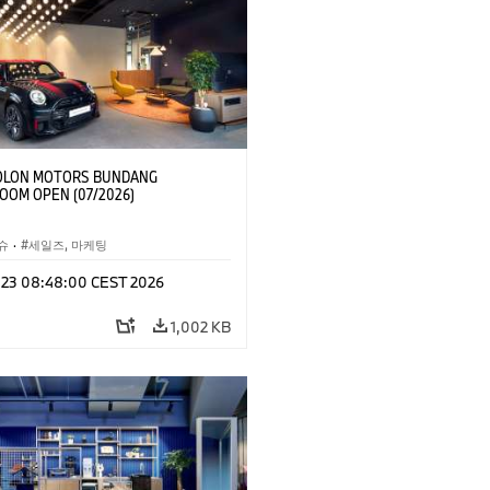
OLON MOTORS BUNDANG
OM OPEN (07/2026)
슈
·
세일즈, 마케팅
l 23 08:48:00 CEST 2026
1,002 KB