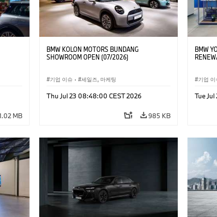
BMW KOLON MOTORS BUNDANG
BMW YO
SHOWROOM OPEN (07/2026)
RENEWA
기업 이슈
·
세일즈, 마케팅
기업 이
Thu Jul 23 08:48:00 CEST 2026
Tue Jul
1.02 MB
985 KB