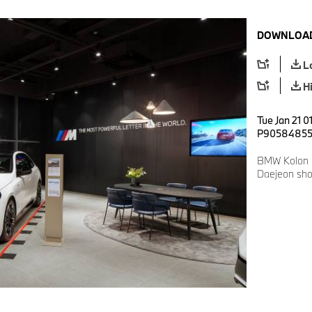
DOWNLOAD
L
H
Tue Jan 21 0
P9058485
BMW Kolon 
Daejeon sh