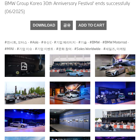
BMW Group Korea 30th Anniversary Festival’ ends successfully
(06/2025)
DOWNLOAD
공유
ADD TO CART
전시회, 모터쇼
·
Asia
·
유산 (
·
기업 헤리티지
·
기술
·
BMW
·
BMW Motorrad
·
MINI
·
기업 이슈
·
기업 이벤트
·
문화 참여
·
Sales Worldwide
·
세일즈, 마케팅