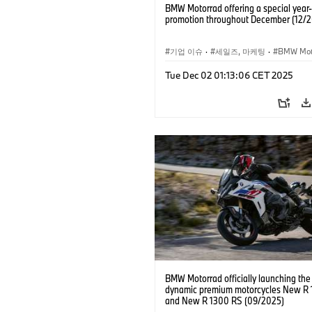
BMW Motorrad offering a special year
promotion throughout December (12/
기업 이슈
·
세일즈, 마케팅
·
BMW Mot
Tue Dec 02 01:13:06 CET 2025
BMW Motorrad officially launching the
dynamic premium motorcycles New R 
and New R 1300 RS (09/2025)