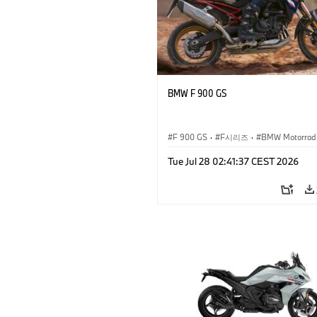
BMW F 900 GS
F 900 GS
·
F시리즈
·
BMW Motorrad
Tue Jul 28 02:41:37 CEST 2026