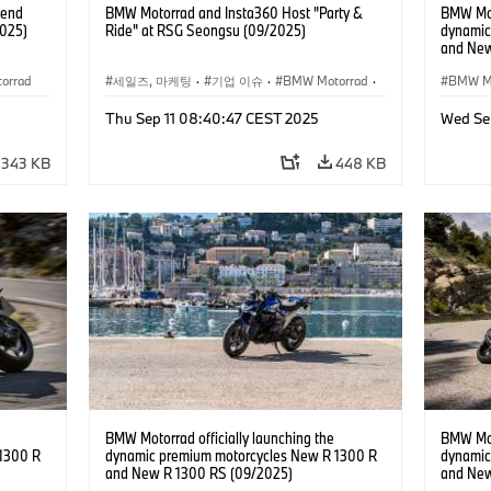
-end
BMW Motorrad and Insta360 Host "Party &
BMW Moto
2025)
Ride" at RSG Seongsu (09/2025)
dynamic
and New
orrad
세일즈, 마케팅
·
기업 이슈
·
BMW Motorrad
·
BMW M
R시리즈
·
Thu Sep 11 08:40:47 CEST 2025
Wed Se
R 1300 R
·
R 1300 RS
·
전시회, 모터쇼
343 KB
448 KB
BMW Motorrad officially launching the
BMW Moto
1300 R
dynamic premium motorcycles New R 1300 R
dynamic
and New R 1300 RS (09/2025)
and New