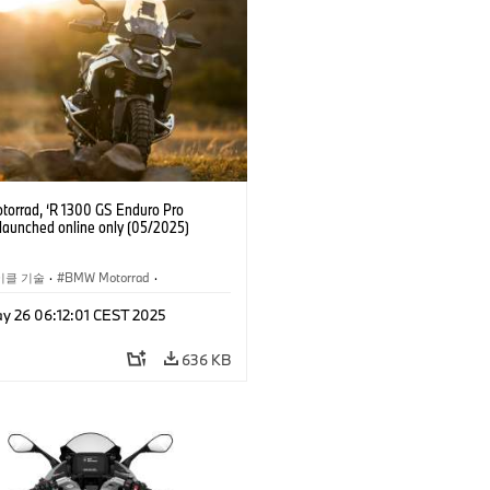
orrad, ‘R 1300 GS Enduro Pro
 launched online only (05/2025)
이클 기술
·
BMW Motorrad
·
R 1300 GS
·
R시리즈
·
y 26 06:12:01 CEST 2025
 GS Adventure
·
트레이닝, 여행, 이벤트
636 KB