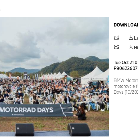
트
DOWNLOAD
L
H
Tue Oct 21 0
P90622607
BMW Motorra
motorcycle 
Days (10/20