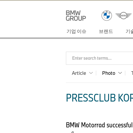
기업 이슈
브랜드
기
Enter search terms...
Article
Photo
PRESSCLUB KOR
BMW Motorrad successfull