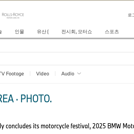
로
술
인물
유산 (
전시회, 모터쇼
스포츠
TV Footage
Video
Audio
EA · PHOTO.
y concludes its motorcycle festival, 2025 BMW Mot