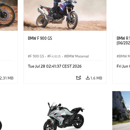
BMW F 900 GS
BMW R 1
(06/202
F 900 GS
·
F시리즈
·
BMW Motorrad
BMW M
기업 이
Tue Jul 28 02:41:37 CEST 2026
Fri Ju
2.31 MB
1.6 MB