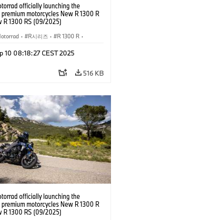
rrad officially launching the
 premium motorcycles New R 1300 R
 R 1300 RS (09/2025)
otorrad
·
R시리즈
·
R 1300 R
·
R 1300 RS
p 10 08:18:27 CEST 2025
516 KB
rrad officially launching the
 premium motorcycles New R 1300 R
 R 1300 RS (09/2025)