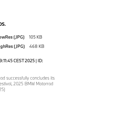
S.
owRes (JPG)
105 KB
ighRes (JPG)
468 KB
9:11:45 CEST 2025 | ID:
d successfully concludes its
festival, 2025 BMW Motorrad
25)