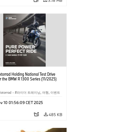
3.18 MB
orrad Holding National Test Drive
or the BMW R 1300 Series (11/2025)
otorrad
·
라이더 트레이닝, 여행, 이벤트
즈
·
R 1300 R
·
R 1300 RT
·
v 10 01:56:09 CET 2025
R 1300 RS
·
R 1300 GS
·
 GS Adventure
485 KB