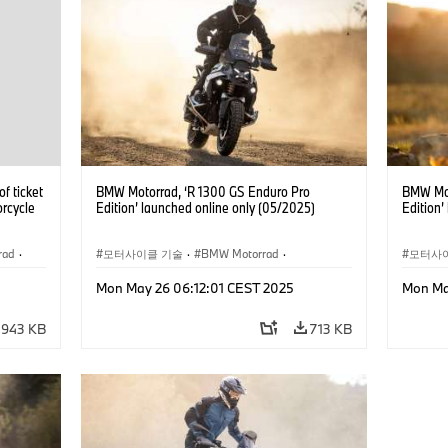
f ticket
BMW Motorrad, ‘R 1300 GS Enduro Pro
BMW Mot
orcycle
Edition’ launched online only (05/2025)
Edition’
rad
·
모터사이클 기술
·
BMW Motorrad
·
모터사
R 1300 GS
·
R시리즈
·
Mon May 26 06:12:01 CEST 2025
Mon Ma
R 1300 GS Adventure
·
R 1300
라이더 트레이닝, 여행, 이벤트
라이더 
943 KB
713 KB