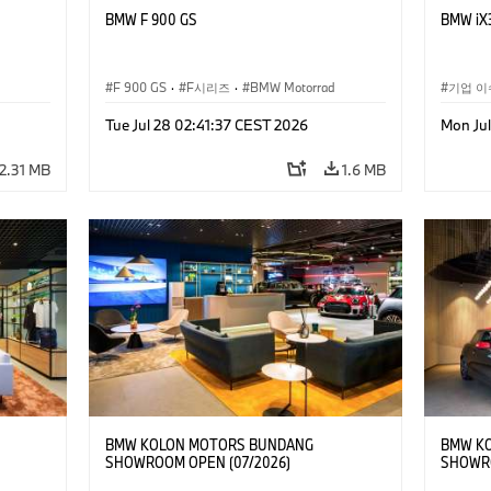
BMW F 900 GS
BMW iX3
F 900 GS
·
F시리즈
·
BMW Motorrad
기업 이
Tue Jul 28 02:41:37 CEST 2026
Mon Jul
2.31 MB
1.6 MB
BMW KOLON MOTORS BUNDANG
BMW K
SHOWROOM OPEN (07/2026)
SHOWRO