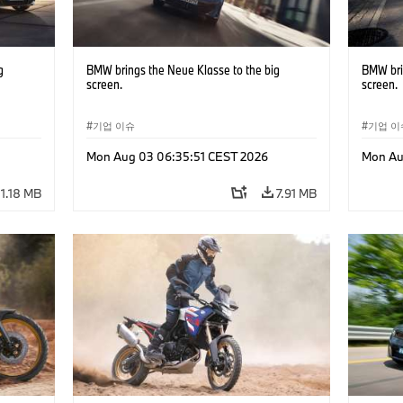
g
BMW brings the Neue Klasse to the big
BMW bri
screen.
screen.
기업 이슈
기업 이
Mon Aug 03 06:35:51 CEST 2026
Mon Au
11.18 MB
7.91 MB