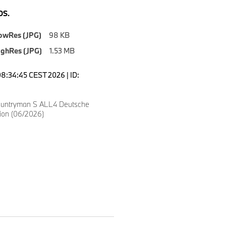
S.
owRes (JPG)
98 KB
ighRes (JPG)
1.53 MB
08:34:45 CEST 2026 | ID:
ountryman S ALL4 Deutsche
tion (06/2026)