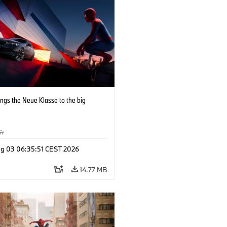
ngs the Neue Klasse to the big
슈
g 03 06:35:51 CEST 2026
14.77 MB