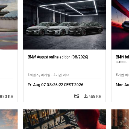
BMW August online edition (08/2026)
BMW bri
screen.
세일즈, 마케팅
·
기업 이슈
기업 이
Fri Aug 07 08:26:22 CEST 2026
Mon Au
850 KB
465 KB