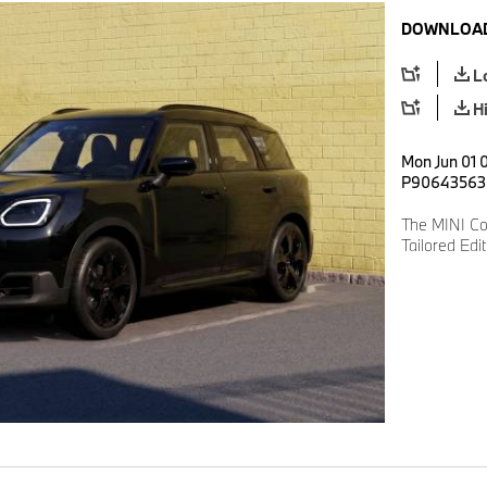
DOWNLOAD
L
H
Mon Jun 01 
P90643563
The MINI C
Tailored Edi