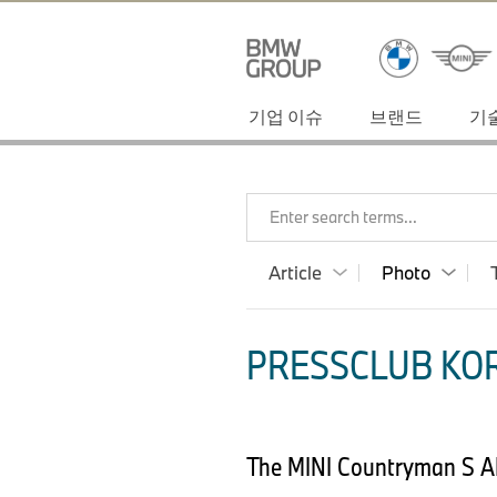
기업 이슈
브랜드
기
Enter search terms...
Article
Photo
PRESSCLUB KOR
The MINI Countryman S AL