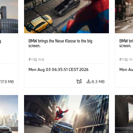
g
BMW brings the Neue Klasse to the big
BMW bri
screen.
screen.
기업 이슈
기업 이
Mon Aug 03 06:35:51 CEST 2026
Mon Au
17.9 MB
8.3 MB