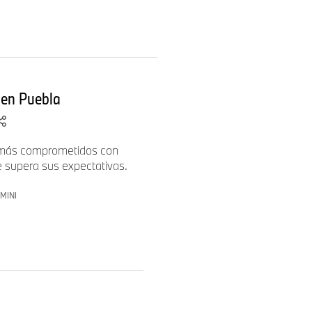
Colombia
Uruguay
en Puebla
México
México
s más comprometidos con
 supera sus expectativas.
Colombia
MINI
Costa Rica
Brasil
Chile