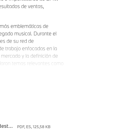
esultados de ventas,
s más emblemáticas de
egado musical. Durante el
es de su red de
de trabajo enfocadas en la
l mercado y la definición de
rdaron temas relevantes como
 que marcará el futuro de la
rtunidad clave para
empeño y alinear nuestra
ste encuentro en Nashville
os próximos pasos de BMW
Group Latinoamérica.
Boletín_BMW Group reconoce a distribuidores destacados de siete países de Latinoamérica en el “Americas Brand & Business Summit 2026”
PDF, ES, 125,58 KB
nia de premiación, en la que