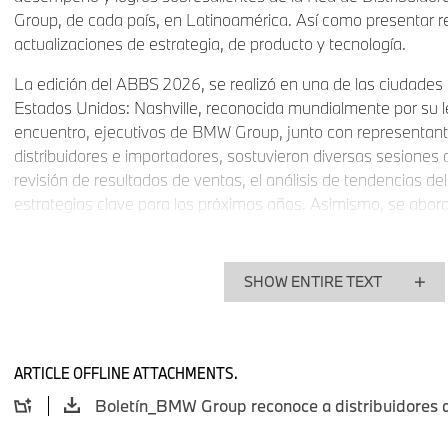
Group, de cada país, en Latinoamérica. Así como presentar r
actualizaciones de estrategia, de producto y tecnología.
La edición del ABBS 2026, se realizó en una de las ciudade
Estados Unidos: Nashville, reconocida mundialmente por su l
encuentro, ejecutivos de BMW Group, junto con representant
distribuidores e importadores, sostuvieron diversas sesiones 
revisión de resultados de ventas, el análisis de tendencias de
estrategias clave para los próximos años. Asimismo, se abo
la llegada de los modelos de la Neue Klasse a Latinoamérica,
movilidad Premium de la BMW.
SHOW ENTIRE TEXT
“El Americas Brand and Business Summit representó una opo
fortalecer la colaboración con nuestra red, reconocer su des
visión hacia el futuro de la movilidad Premium en la región. E
fue un espacio para compartir, inspirar y construir juntos l
ARTICLE OFFLINE ATTACHMENTS.
Group.” declaró Maru Escobedo, Presidente y CEO de BMW 
Como parte central del ABBS 2026, se llevó a cabo la ceremo