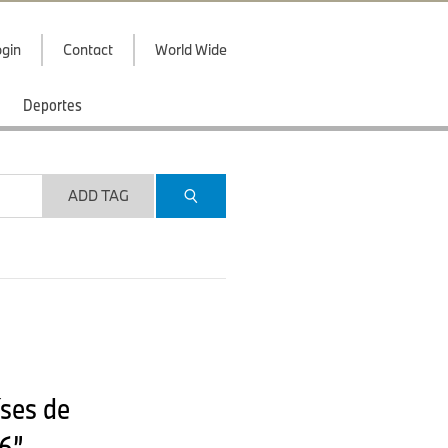
gin
Contact
World Wide
Deportes
ADD TAG
íses de
6”.