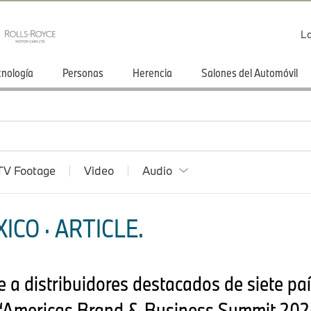
Lo
cnología
Personas
Herencia
Salones del Automóvil
TV Footage
Video
Audio
CO · ARTICLE.
a distribuidores destacados de siete pa
 “Americas Brand & Business Summit 202