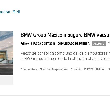
rativo · MINI
Excellence Club BMW 2025
Autogermana
Excellence Club MINI 2025
Automotores Motor Haus
BMW Group México inaugura BMW Vecsa 
Excellence Club BMW 2025
Farrera Tuxtla
Fri Nov 18 17:00:00 CET 2016
COMUNICADO DE PRENSA
ARCHIVO
Excellence Club MINI 2025
Cever San Antonio
Vecsa se consolida como uno de los distribuidore
BMW Group, manteniendo la atención al cliente que
BEV Sales Excellence Award BMW 2025
Autogermana
Corporativo
·
Eventos Corporativos
·
Brands
·
BMW
·
BMW i
·
BEV Sales Excellence Award MINI 2025
Red Motors
Business Excellence BMW
Germânica - Sorocaba
Business Excellence MINI
Williamson Balfour Motors