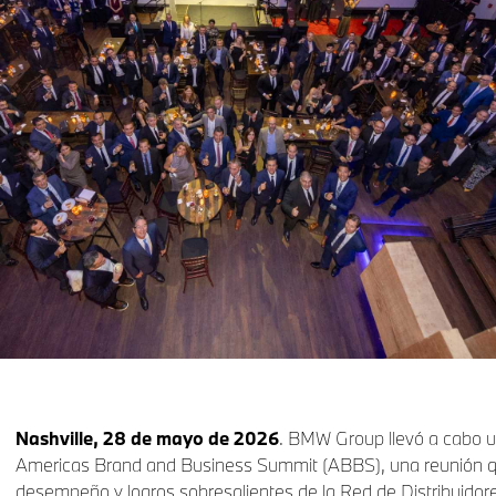
Nashville, 28 de mayo de 2026
. BMW Group llevó a cabo u
Americas Brand and Business Summit (ABBS), una reunión q
desempeño y logros sobresalientes de la Red de Distribuid