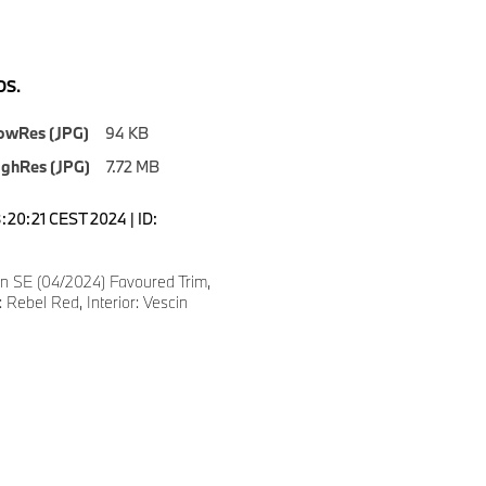
S.
owRes (JPG)
94 KB
ighRes (JPG)
7.72 MB
8:20:21 CEST 2024 | ID:
 SE (04/2024) Favoured Trim,
 Rebel Red, Interior: Vescin