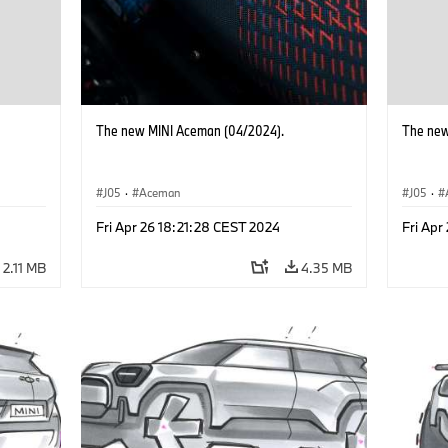
The new MINI Aceman (04/2024).
The new
J05
·
Aceman
J05
·
Fri Apr 26 18:21:28 CEST 2024
Fri Apr
2.11 MB
4.35 MB