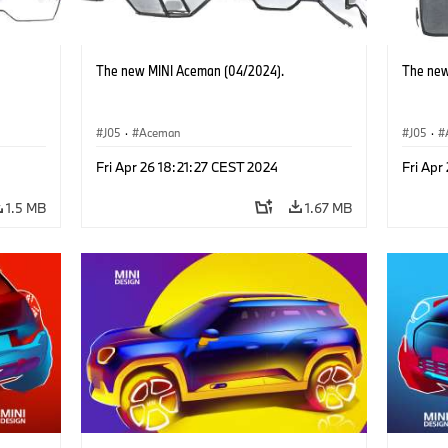
The new MINI Aceman (04/2024).
The new
J05
·
Aceman
J05
·
Fri Apr 26 18:21:27 CEST 2024
Fri Apr
1.5 MB
1.67 MB