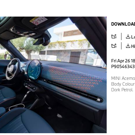
DOWNLOAD
L
H
Fri Apr 26 1
P90546343
MINI Aceman
Body Colour:
Dark Petrol.