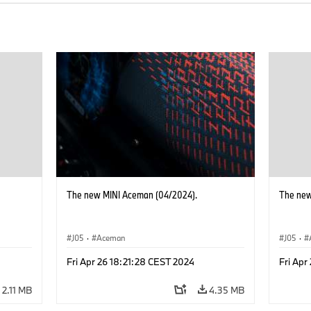
The new MINI Aceman (04/2024).
The new
J05
·
Aceman
J05
·
Fri Apr 26 18:21:28 CEST 2024
Fri Apr
2.11 MB
4.35 MB