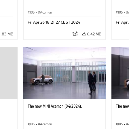
J05
·
Aceman
J05
·
Fri Apr 26 18:21:27 CEST 2024
Fri Apr
3.83 MB
6.42 MB
The new MINI Aceman (04/2024).
The new
J05
·
Aceman
J05
·