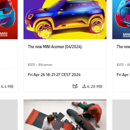
The new MINI Aceman (04/2024).
The new
J05
·
Aceman
J05
·
Fri Apr 26 18:21:27 CEST 2024
Fri Apr
6.4 MB
6.28 MB