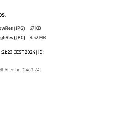
S.
owRes (JPG)
67 KB
ighRes (JPG)
3.52 MB
8:21:23 CEST 2024 | ID:
NI Aceman (04/2024).