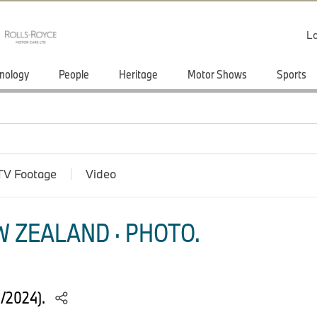
Lo
nology
People
Heritage
Motor Shows
Sports
TV Footage
Video
 ZEALAND · PHOTO.
4/2024).