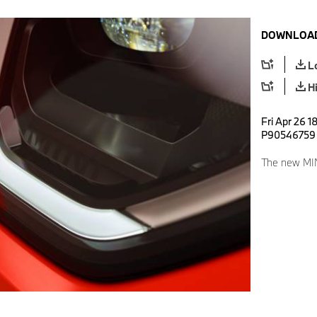
DOWNLOAD
L
H
Fri Apr 26 1
P90546759
The new MI