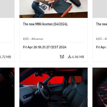
The new MINI Aceman (04/2024).
The new
J05
·
Aceman
J05
·
Fri Apr 26 18:21:27 CEST 2024
Fri Apr
4.72 MB
4.96 MB