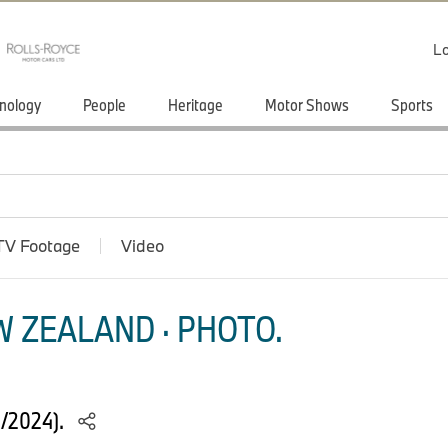
Lo
nology
People
Heritage
Motor Shows
Sports
TV Footage
Video
 ZEALAND · PHOTO.
4/2024).