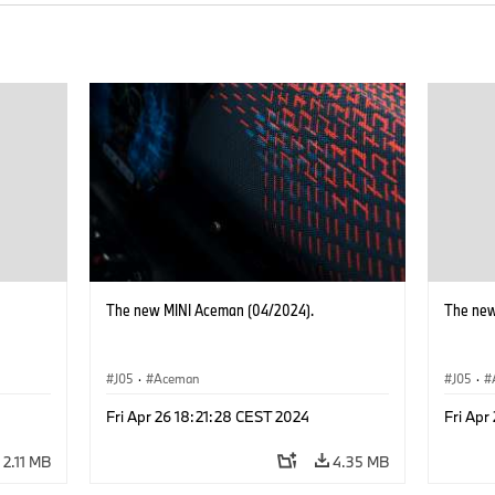
The new MINI Aceman (04/2024).
The new
J05
·
Aceman
J05
·
Fri Apr 26 18:21:28 CEST 2024
Fri Apr
2.11 MB
4.35 MB