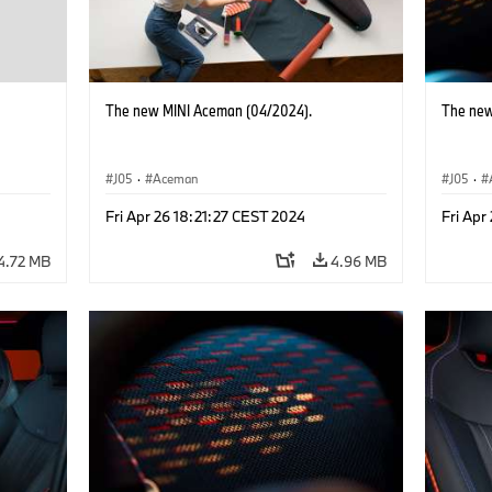
The new MINI Aceman (04/2024).
The new
J05
·
Aceman
J05
·
Fri Apr 26 18:21:27 CEST 2024
Fri Apr
4.72 MB
4.96 MB