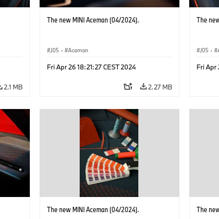
The new MINI Aceman (04/2024).
The new
J05
·
Aceman
J05
·
Fri Apr 26 18:21:27 CEST 2024
Fri Apr
2.1 MB
2.27 MB
The new MINI Aceman (04/2024).
The new