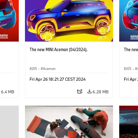
The new MINI Aceman (04/2024).
The new
J05
·
Aceman
J05
·
Fri Apr 26 18:21:27 CEST 2024
Fri Apr
6.4 MB
6.28 MB