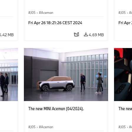
J05
·
Aceman
J05
·
Fri Apr 26 18:21:26 CEST 2024
Fri Apr
6.42 MB
4.69 MB
The new MINI Aceman (04/2024).
The new
J05
·
Aceman
J05
·