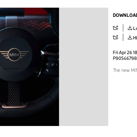
DOWNLOAD
L
H
Fri Apr 26 1
P90546798
The new MI