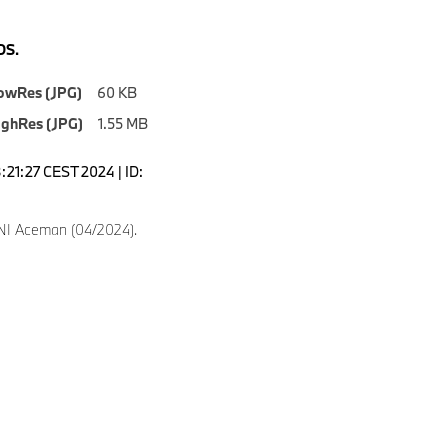
S.
owRes (JPG)
60 KB
ighRes (JPG)
1.55 MB
8:21:27 CEST 2024 | ID:
NI Aceman (04/2024).