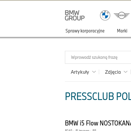
Sprawy korporacyjne
Marki
Wprowadź szukaną frazę
Artykuły
Zdjęcia
PRESSCLUB POLS
BMW i5 Flow NOSTOKANA
G60
·
Limuzyna
·
i5