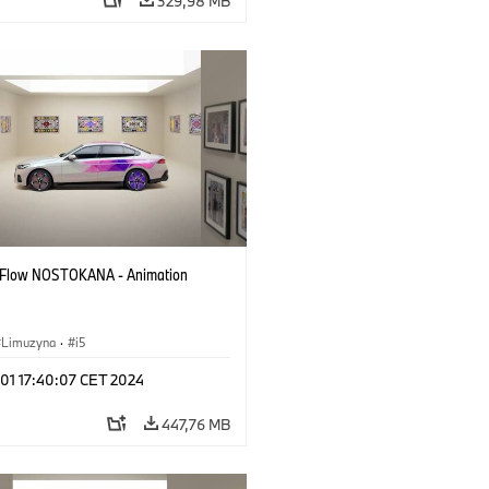
329,98 MB
 Flow NOSTOKANA - Animation
Limuzyna
·
i5
 01 17:40:07 CET 2024
447,76 MB