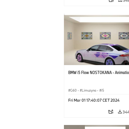
34
BMW i5 Flow NOSTOKANA - Animati
G60
·
Limuzyna
·
i5
Fri Mar 01 17:40:07 CET 2024
34