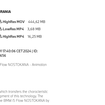
BRANIA
HighRes MOV
444,62 MB
LowRes MP4
3,68 MB
HighRes MP4
16,25 MB
01 17:40:06 CET 2024
|
ID:
656
Flow NOSTOKANA - Animation
ch transfers the characteristic
opment of this technology. The
or the BMW i5 Flow NOSTOKANA by