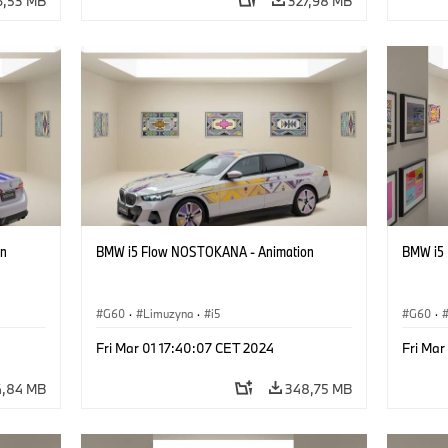
6,53 MB
327,98 MB
on
BMW i5 Flow NOSTOKANA - Animation
BMW i5
G60
·
Limuzyna
·
i5
G60
·
Fri Mar 01 17:40:07 CET 2024
Fri Mar
4,84 MB
348,75 MB