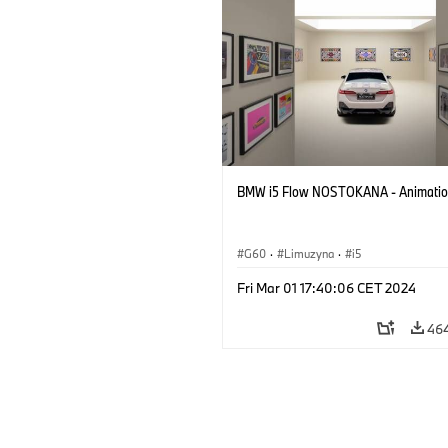
BMW i5 Flow NOSTOKANA - Animati
G60
·
Limuzyna
·
i5
Fri Mar 01 17:40:06 CET 2024
46