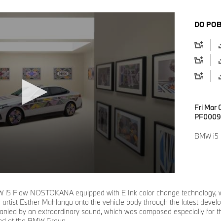
DO PO
Fri Mar 
PF0009
BMW i5 
 i5 Flow NOSTOKANA equipped with E Ink color change technology, whi
n artist Esther Mahlangu onto the vehicle body through the latest devel
anied by an extraordinary sound, which was composed especially f
und at the BMW Group.