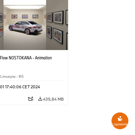
 Flow NOSTOKANA - Animation
Limuzyna
·
i5
 01 17:40:06 CET 2024
439,84 MB
Logowanie