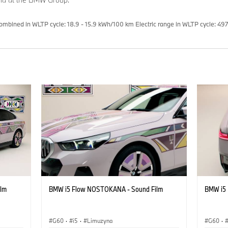
bined in WLTP cycle: 18.9 - 15.9 kWh/100 km Electric range in WLTP cycle: 49
lm
BMW i5 Flow NOSTOKANA - Sound Film
BMW i5
G60
·
i5
·
Limuzyna
G60
·