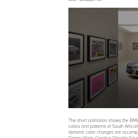
0
seconds
of
The short animation shows the BMW
0
colors and patterns of South Africa
seconds
Volume
dynamic color changes are accomp
90%
Renzo Vitale, Creative Director So