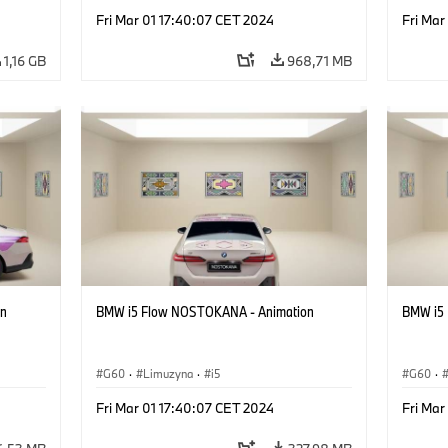
Fri Mar 01 17:40:07 CET 2024
Fri Mar
1,16 GB
968,71 MB
on
BMW i5 Flow NOSTOKANA - Animation
BMW i5
G60
·
Limuzyna
·
i5
G60
·
Fri Mar 01 17:40:07 CET 2024
Fri Mar