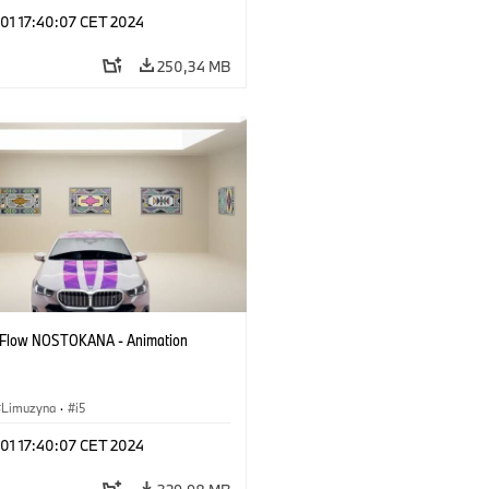
 01 17:40:07 CET 2024
250,34 MB
 Flow NOSTOKANA - Animation
Limuzyna
·
i5
 01 17:40:07 CET 2024