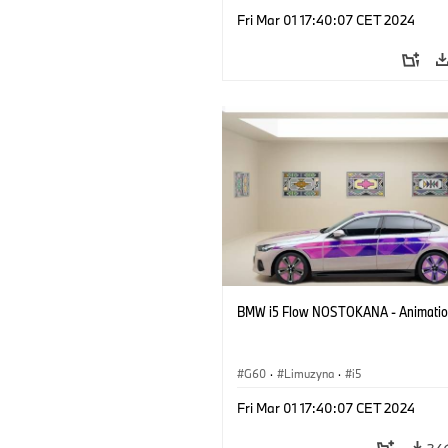
Fri Mar 01 17:40:07 CET 2024
BMW i5 Flow NOSTOKANA - Animati
G60
·
Limuzyna
·
i5
Fri Mar 01 17:40:07 CET 2024