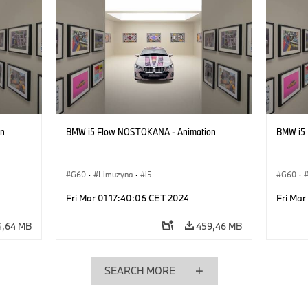
on
BMW i5 Flow NOSTOKANA - Animation
BMW i5
G60
·
Limuzyna
·
i5
G60
·
Fri Mar 01 17:40:06 CET 2024
Fri Mar
4,64 MB
459,46 MB
SEARCH MORE