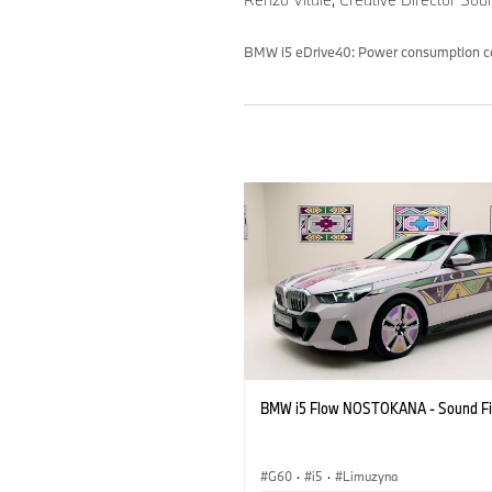
BMW i5 eDrive40: Power consumption com
BMW i5 Flow NOSTOKANA - Sound Fi
G60
·
i5
·
Limuzyna