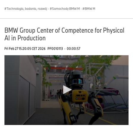
seconds
Technologia, badania, rozwój
·
Samochody BMW M
·
BMW M
BMW Group Center of Competence for Physical
AI in Production
Fri Feb 27 15:20:05 CET 2026
PF0010113
·
00:00:57
0
seconds