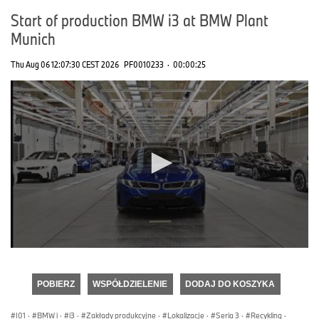
Start of production BMW i3 at BMW Plant
Munich
Thu Aug 06 12:07:30 CEST 2026
PF0010233
·
00:00:25
0
seconds
of
POBIERZ
WSPÓŁDZIELENIE
DODAJ DO KOSZYKA
0
seconds
I01
·
BMW i
·
i3
·
Zakłady produkcyjne
·
Lokalizacje
·
Seria 3
·
Recykling
·