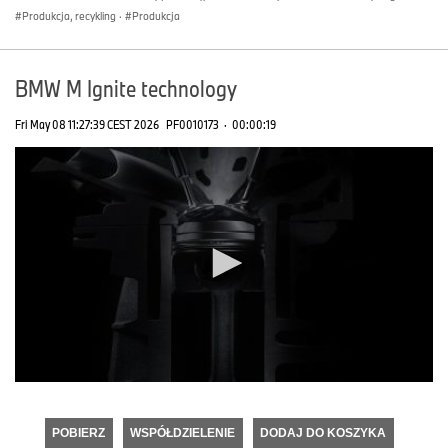
Produkcja, recykling
·
Produkcja
BMW M Ignite technology
Fri May 08 11:27:39 CEST 2026
PF0010173
·
00:00:19
0
seconds
of
POBIERZ
WSPÓŁDZIELENIE
DODAJ DO KOSZYKA
0