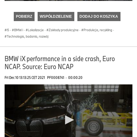
0
seconds
of
POBIERZ
WSPÓŁDZIELENIE
DODAJ DO KOSZYKA
0
seconds
i5
·
BMW i
·
Lokalizacje
·
Zakłady produkcyjne
·
Produkcja, recykling
·
Technologia, badania, rozwój
BMW iX performance in a side crash, Euro
NCAP. Source: Euro NCAP
Fri Dec 10 13:13:25 CET 2021
PF0008741
·
00:00:20