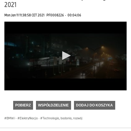
2021
Mon Jan 11 11:38:58 CET 2021
PF0008226
·
00:04:06
0
seconds
of
POBIERZ
WSPÓŁDZIELENIE
DODAJ DO KOSZYKA
0
seconds
BMW i
·
Elektryfikacja
·
Technologia, badania, rozwój