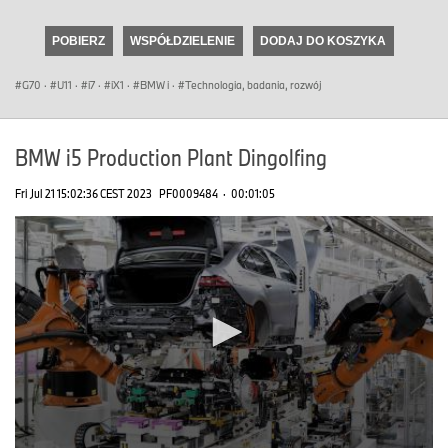
seconds
of
POBIERZ
WSPÓŁDZIELENIE
DODAJ DO KOSZYKA
0
seconds
G70
·
U11
·
i7
·
iX1
·
BMW i
·
Technologia, badania, rozwój
BMW i5 Production Plant Dingolfing
Fri Jul 21 15:02:36 CEST 2023
PF0009484
·
00:01:05