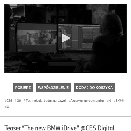
0
seconds
of
POBIERZ
WSPÓŁDZIELENIE
DODAJ DO KOSZYKA
0
seconds
G26
·
i20
·
Technologia, badania, rozwój
·
Akustyka, aerodynamika
·
i4
·
BMW i
·
iX
Teaser “The new BMW iDrive” @CES Digital