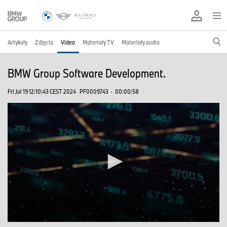
Artykuły
Zdjęcia
Video
Materiały TV
Materiały audio
BMW Group Software Development.
Fri Jul 19 12:10:43 CEST 2024
PF0009743
·
00:00:58
0