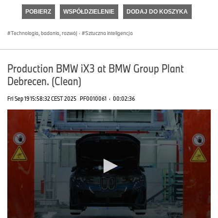
of
POBIERZ
WSPÓŁDZIELENIE
DODAJ DO KOSZYKA
0
seconds
Technologia, badania, rozwój
·
Sztuczna inteligencja
Production BMW iX3 at BMW Group Plant
Debrecen. (Clean)
Fri Sep 19 15:58:32 CEST 2025
PF0010061
·
00:02:36