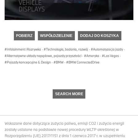
0
seconds
of
POBIERZ
WSPÓŁDZIELENIE
DODAJ DO KOSZYKA
0
seconds
Infotainment i Rozrywka
·
Technologia, badania, rozwój
·
Automatyzacja jazdy
·
Alternatywne układy napędowe, pojazdy przyszłości
·
Ameryka
·
Las Vegas
·
Pojazdy koncepcyjne & Design
·
BMW
·
BMW ConnectedDrive
SEARCH MORE
Wskazane dane dotyczące zużycia paliwa, emisji CO2 i zużycia energii
zostały ustalone na podstawie nowej procedury WLTP określonej w
Rozporządzeniu (UE) 2017/1151 z dnia 1 czerwca 2017 r. w uzupełnieniu