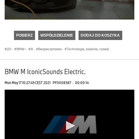
0
seconds
of
POBIERZ
WSPÓŁDZIELENIE
DODAJ DO KOSZYKA
0
seconds
i20
·
BMW i
·
iX
·
Bezpieczeństwo
·
Technologia, badania, rozwój
BMW M IconicSounds Electric.
Mon May 17 10:27:49 CEST 2021
PF0008387
·
00:00:14