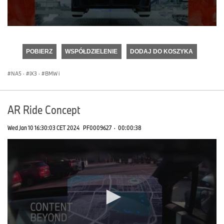
0
seconds
of
POBIERZ
WSPÓŁDZIELENIE
DODAJ DO KOSZYKA
0
seconds
NA5
·
iX3
·
BMW i
AR Ride Concept
Wed Jan 10 16:30:03 CET 2024
PF0009627
·
00:00:38