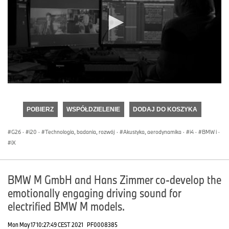
0
seconds
of
POBIERZ
WSPÓŁDZIELENIE
DODAJ DO KOSZYKA
0
seconds
G26
·
i20
·
Technologia, badania, rozwój
·
Akustyka, aerodynamika
·
i4
·
BMW i
·
iX
BMW M GmbH and Hans Zimmer co-develop the
emotionally engaging driving sound for
electrified BMW M models.
Mon May 17 10:27:49 CEST 2021
PF0008385