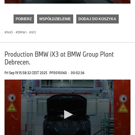
0
seconds
of
POBIERZ
WSPÓŁDZIELENIE
DODAJ DO KOSZYKA
0
seconds
NA5
·
BMW i
·
iX3
Production BMW iX3 at BMW Group Plant
Debrecen.
Fri Sep 19 15:58:32 CEST 2025
PF0010060
·
00:02:36