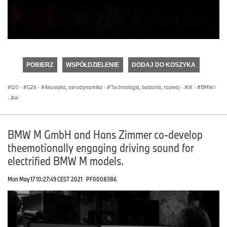
0
seconds
of
POBIERZ
WSPÓŁDZIELENIE
DODAJ DO KOSZYKA
0
seconds
i20
·
G26
·
Akustyka, aerodynamika
·
Technologia, badania, rozwój
·
iX
·
BMW i
·
i4
BMW M GmbH and Hans Zimmer co-develop
theemotionally engaging driving sound for
electrified BMW M models.
Mon May 17 10:27:49 CEST 2021
PF0008386