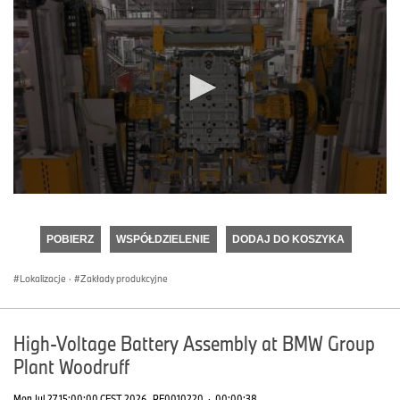
0
seconds
of
POBIERZ
WSPÓŁDZIELENIE
DODAJ DO KOSZYKA
0
seconds
Lokalizacje
·
Zakłady produkcyjne
High-Voltage Battery Assembly at BMW Group
Plant Woodruff
Mon Jul 27 15:00:00 CEST 2026
PF0010220
·
00:00:38