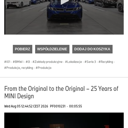
0
seconds
of
POBIERZ
WSPÓŁDZIELENIE
DODAJ DO KOSZYKA
0
seconds
I01
·
BMW i
·
i3
·
Zakłady produkcyjne
·
Lokalizacje
·
Seria 3
·
Recykling
·
Produkcja, recykling
·
Produkcja
From the Original to the Original – 25 Years of
MINI Design
Wed Aug 05 12:44:52 CEST 2026
PF0010231
·
00:05:55