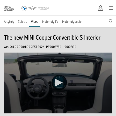
Artykuły
Zdjęcia
Video
Materiały TV
Materiały audio
The new MINI Cooper Convertible S Interior
Wed Oct 09 00:01:00 CEST 2024
PF0009786
·
00:02:34
0