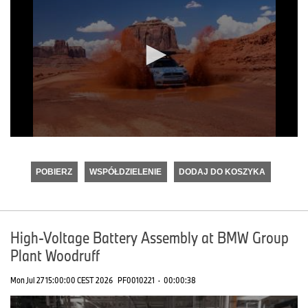
0
seconds
of
POBIERZ
WSPÓŁDZIELENIE
DODAJ DO KOSZYKA
0
seconds
High-Voltage Battery Assembly at BMW Group
Plant Woodruff
Mon Jul 27 15:00:00 CEST 2026
PF0010221
·
00:00:38