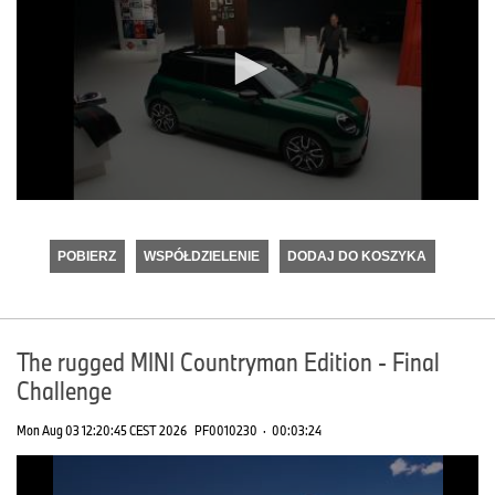
0
seconds
of
POBIERZ
WSPÓŁDZIELENIE
DODAJ DO KOSZYKA
0
seconds
The rugged MINI Countryman Edition - Final
Challenge
Mon Aug 03 12:20:45 CEST 2026
PF0010230
·
00:03:24