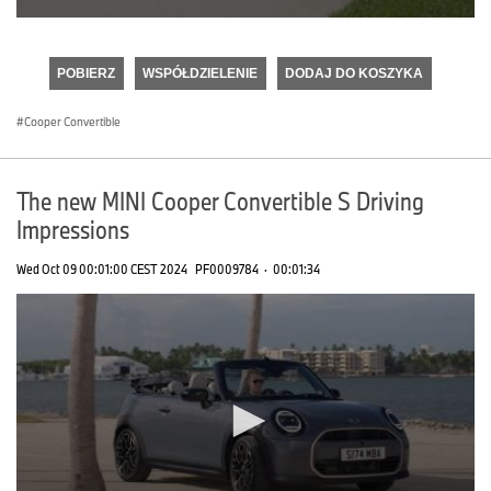
0
seconds
of
POBIERZ
WSPÓŁDZIELENIE
DODAJ DO KOSZYKA
0
seconds
Cooper Convertible
The new MINI Cooper Convertible S Driving
Impressions
Wed Oct 09 00:01:00 CEST 2024
PF0009784
·
00:01:34