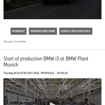
0
seconds
of
POBIERZ
WSPÓŁDZIELENIE
DODAJ DO KOSZYKA
0
seconds
Cooper Convertible
Start of production BMW i3 at BMW Plant
Munich
Thu Aug 06 12:07:30 CEST 2026
PF0010233
·
00:00:25