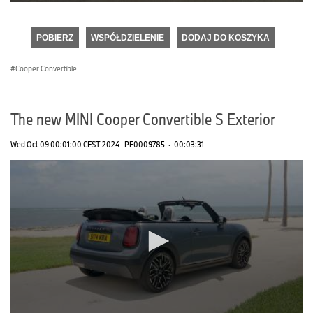
0
seconds
of
POBIERZ
WSPÓŁDZIELENIE
DODAJ DO KOSZYKA
0
seconds
Cooper Convertible
The new MINI Cooper Convertible S Exterior
Wed Oct 09 00:01:00 CEST 2024
PF0009785
·
00:03:31