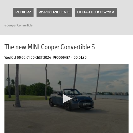
seconds
of
POBIERZ
WSPÓŁDZIELENIE
DODAJ DO KOSZYKA
0
seconds
Cooper Convertible
The new MINI Cooper Convertible S
Wed Oct 09 00:01:00 CEST 2024
PF0009787
·
00:01:30