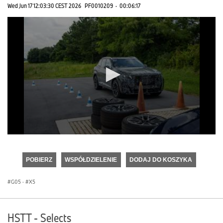
Wed Jun 17 12:03:30 CEST 2026
PF0010209
·
00:06:17
0
seconds
of
POBIERZ
WSPÓŁDZIELENIE
DODAJ DO KOSZYKA
0
seconds
G05
·
X5
HSTT - Selects