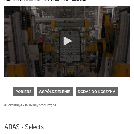
0
seconds
of
POBIERZ
WSPÓŁDZIELENIE
DODAJ DO KOSZYKA
0
seconds
Lokalizacje
·
Zakłady produkcyjne
ADAS - Selects