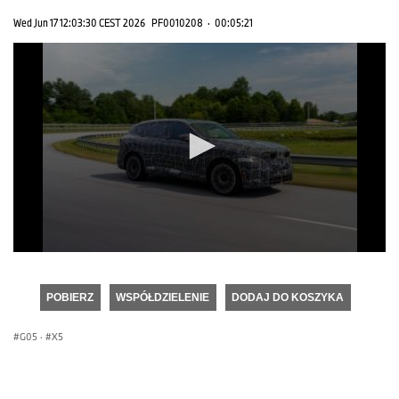
Wed Jun 17 12:03:30 CEST 2026
PF0010208
·
00:05:21
0
seconds
of
POBIERZ
WSPÓŁDZIELENIE
DODAJ DO KOSZYKA
0
seconds
G05
·
X5