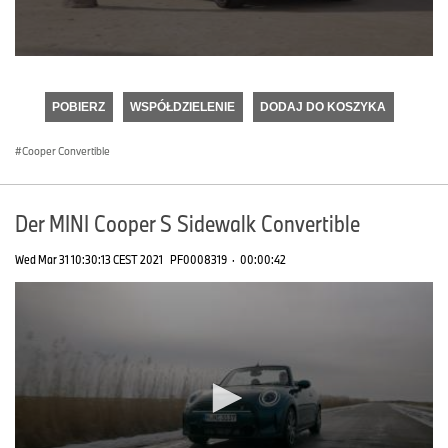
0
seconds
of
POBIERZ
WSPÓŁDZIELENIE
DODAJ DO KOSZYKA
0
seconds
Cooper Convertible
Der MINI Cooper S Sidewalk Convertible
Wed Mar 31 10:30:13 CEST 2021
PF0008319
·
00:00:42