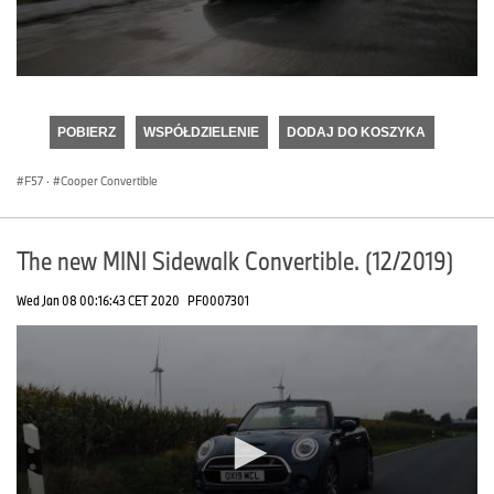
0
seconds
of
POBIERZ
WSPÓŁDZIELENIE
DODAJ DO KOSZYKA
0
seconds
F57
·
Cooper Convertible
The new MINI Sidewalk Convertible. (12/2019)
Wed Jan 08 00:16:43 CET 2020
PF0007301