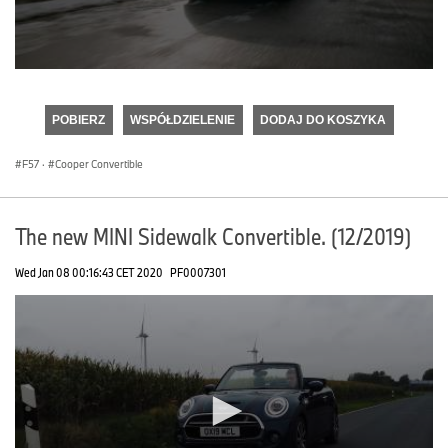
0
seconds
of
POBIERZ
WSPÓŁDZIELENIE
DODAJ DO KOSZYKA
0
seconds
F57
·
Cooper Convertible
The new MINI Sidewalk Convertible. (12/2019)
Wed Jan 08 00:16:43 CET 2020
PF0007301