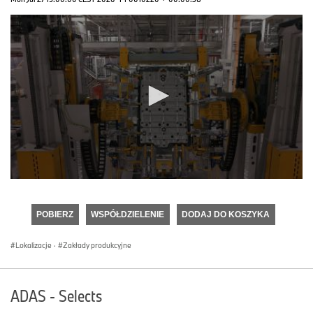
0
seconds
of
POBIERZ
WSPÓŁDZIELENIE
DODAJ DO KOSZYKA
0
seconds
Lokalizacje
·
Zakłady produkcyjne
ADAS - Selects