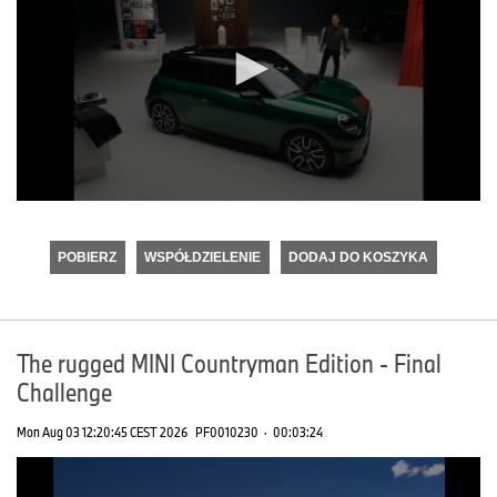
0
seconds
of
POBIERZ
WSPÓŁDZIELENIE
DODAJ DO KOSZYKA
0
seconds
The rugged MINI Countryman Edition - Final
Challenge
Mon Aug 03 12:20:45 CEST 2026
PF0010230
·
00:03:24