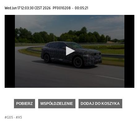
Wed Jun 17 12:03:30 CEST 2026
PF0010208
·
00:05:21
0
seconds
of
POBIERZ
WSPÓŁDZIELENIE
DODAJ DO KOSZYKA
0
seconds
G05
·
X5