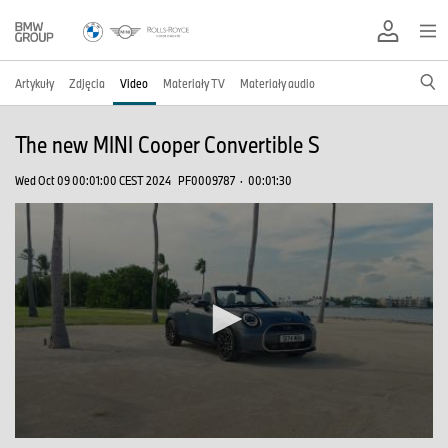
Artykuły
Zdjęcia
Video
Materiały TV
Materiały audio
The new MINI Cooper Convertible S
Wed Oct 09 00:01:00 CEST 2024
PF0009787
·
00:01:30
0