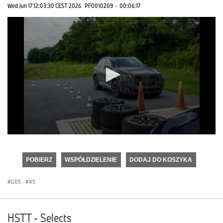
Wed Jun 17 12:03:30 CEST 2026
PF0010209
·
00:06:17
0
seconds
of
POBIERZ
WSPÓŁDZIELENIE
DODAJ DO KOSZYKA
0
seconds
G05
·
X5
HSTT - Selects