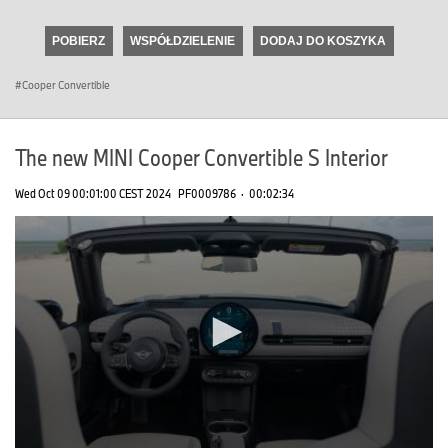
seconds
of
POBIERZ
WSPÓŁDZIELENIE
DODAJ DO KOSZYKA
0
seconds
Cooper Convertible
The new MINI Cooper Convertible S Interior
Wed Oct 09 00:01:00 CEST 2024
PF0009786
·
00:02:34