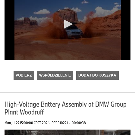
0
seconds
of
POBIERZ
WSPÓŁDZIELENIE
DODAJ DO KOSZYKA
0
seconds
High-Voltage Battery Assembly at BMW Group
Plant Woodruff
Mon Jul 27 15:00:00 CEST 2026
PF0010221
·
00:00:38