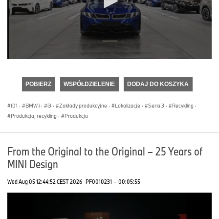
0
seconds
of
POBIERZ
WSPÓŁDZIELENIE
DODAJ DO KOSZYKA
0
seconds
I01
·
BMW i
·
i3
·
Zakłady produkcyjne
·
Lokalizacje
·
Seria 3
·
Recykling
·
Produkcja, recykling
·
Produkcja
From the Original to the Original – 25 Years of
MINI Design
Wed Aug 05 12:44:52 CEST 2026
PF0010231
·
00:05:55