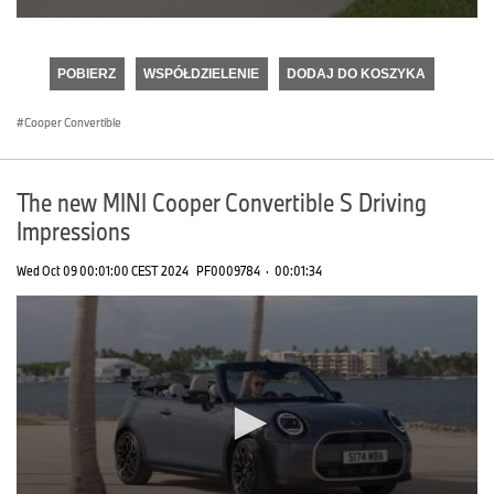
0
seconds
of
POBIERZ
WSPÓŁDZIELENIE
DODAJ DO KOSZYKA
0
seconds
Cooper Convertible
The new MINI Cooper Convertible S Driving
Impressions
Wed Oct 09 00:01:00 CEST 2024
PF0009784
·
00:01:34