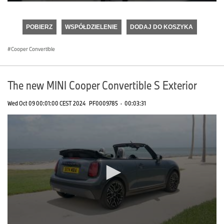
0
seconds
of
POBIERZ
WSPÓŁDZIELENIE
DODAJ DO KOSZYKA
0
seconds
Cooper Convertible
The new MINI Cooper Convertible S Exterior
Wed Oct 09 00:01:00 CEST 2024
PF0009785
·
00:03:31