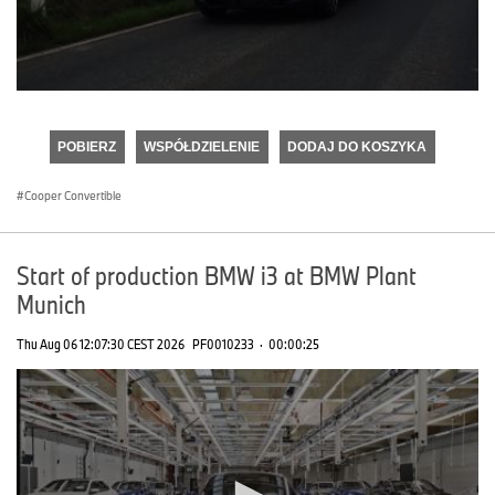
0
seconds
of
POBIERZ
WSPÓŁDZIELENIE
DODAJ DO KOSZYKA
0
seconds
Cooper Convertible
Start of production BMW i3 at BMW Plant
Munich
Thu Aug 06 12:07:30 CEST 2026
PF0010233
·
00:00:25