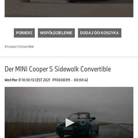
0
seconds
of
POBIERZ
WSPÓŁDZIELENIE
DODAJ DO KOSZYKA
0
seconds
Cooper Convertible
Der MINI Cooper S Sidewalk Convertible
Wed Mar 31 10:30:13 CEST 2021
PF0008319
·
00:00:42