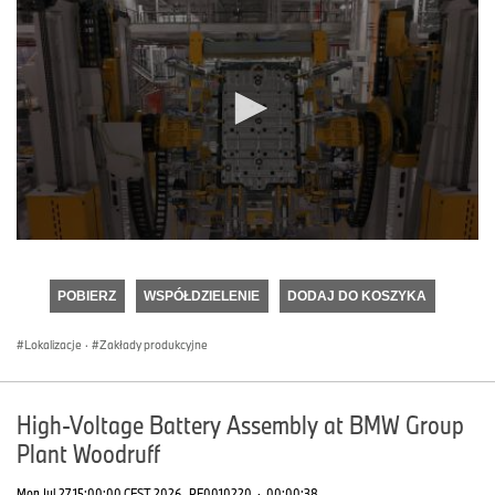
0
seconds
of
POBIERZ
WSPÓŁDZIELENIE
DODAJ DO KOSZYKA
0
seconds
Lokalizacje
·
Zakłady produkcyjne
High-Voltage Battery Assembly at BMW Group
Plant Woodruff
Mon Jul 27 15:00:00 CEST 2026
PF0010220
·
00:00:38