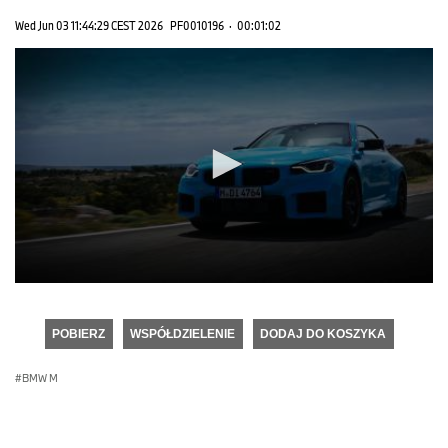
Wed Jun 03 11:44:29 CEST 2026
PF0010196
·
00:01:02
0
seconds
of
POBIERZ
WSPÓŁDZIELENIE
DODAJ DO KOSZYKA
0
seconds
BMW M