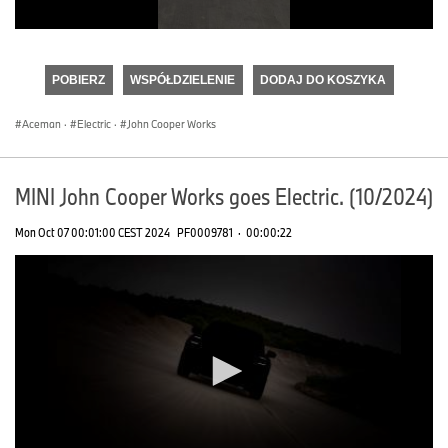
0
seconds
of
POBIERZ
WSPÓŁDZIELENIE
DODAJ DO KOSZYKA
0
seconds
Aceman
·
Electric
·
John Cooper Works
MINI John Cooper Works goes Electric. (10/2024)
Mon Oct 07 00:01:00 CEST 2024
PF0009781
·
00:00:22