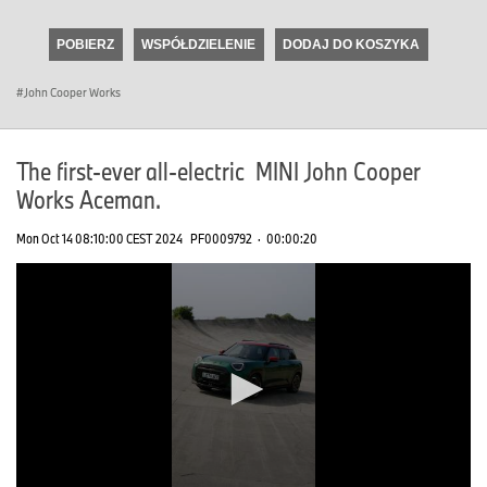
seconds
of
POBIERZ
WSPÓŁDZIELENIE
DODAJ DO KOSZYKA
0
seconds
John Cooper Works
The first-ever all-electric MINI John Cooper
Works Aceman.
Mon Oct 14 08:10:00 CEST 2024
PF0009792
·
00:00:20