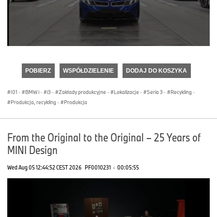
0
seconds
of
POBIERZ
WSPÓŁDZIELENIE
DODAJ DO KOSZYKA
0
seconds
I01
·
BMW i
·
i3
·
Zakłady produkcyjne
·
Lokalizacje
·
Seria 3
·
Recykling
·
Produkcja, recykling
·
Produkcja
From the Original to the Original – 25 Years of
MINI Design
Wed Aug 05 12:44:52 CEST 2026
PF0010231
·
00:05:55