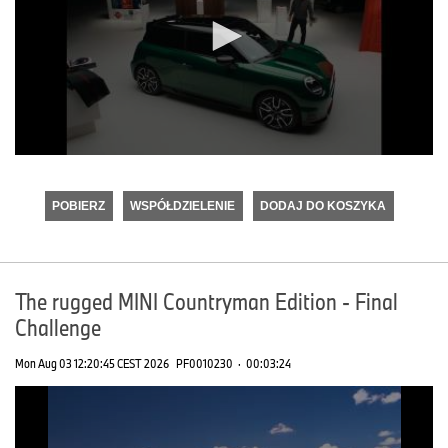
0
seconds
of
POBIERZ
WSPÓŁDZIELENIE
DODAJ DO KOSZYKA
0
seconds
The rugged MINI Countryman Edition - Final
Challenge
Mon Aug 03 12:20:45 CEST 2026
PF0010230
·
00:03:24