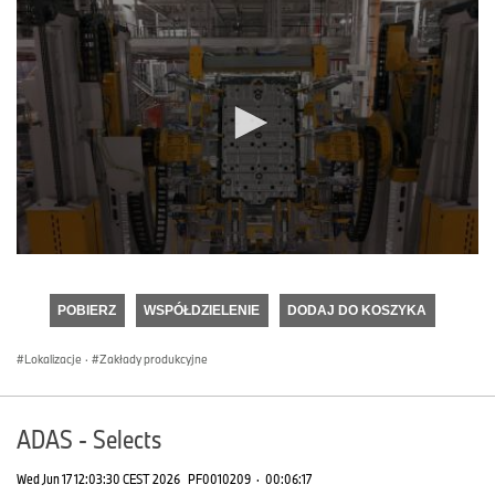
0
seconds
of
POBIERZ
WSPÓŁDZIELENIE
DODAJ DO KOSZYKA
0
seconds
Lokalizacje
·
Zakłady produkcyjne
ADAS - Selects
Wed Jun 17 12:03:30 CEST 2026
PF0010209
·
00:06:17