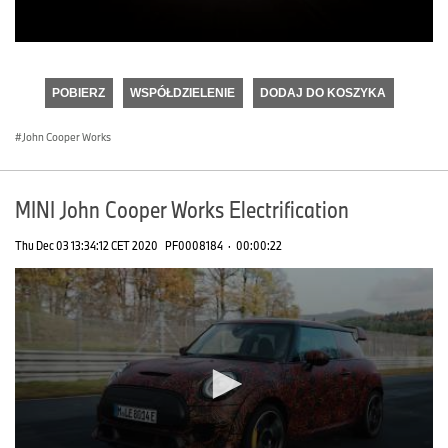
0
seconds
of
POBIERZ
WSPÓŁDZIELENIE
DODAJ DO KOSZYKA
0
seconds
John Cooper Works
MINI John Cooper Works Electrification
Thu Dec 03 13:34:12 CET 2020
PF0008184
·
00:00:22