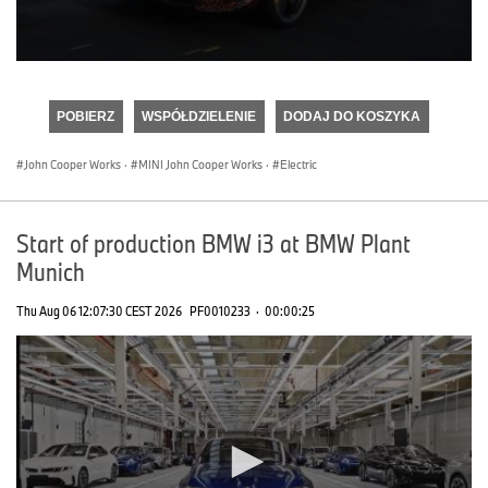
0
seconds
of
POBIERZ
WSPÓŁDZIELENIE
DODAJ DO KOSZYKA
0
seconds
John Cooper Works
·
MINI John Cooper Works
·
Electric
Start of production BMW i3 at BMW Plant
Munich
Thu Aug 06 12:07:30 CEST 2026
PF0010233
·
00:00:25