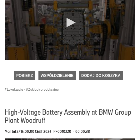
0
seconds
of
POBIERZ
WSPÓŁDZIELENIE
DODAJ DO KOSZYKA
0
seconds
Lokalizacje
·
Zakłady produkcyjne
High-Voltage Battery Assembly at BMW Group
Plant Woodruff
Mon Jul 27 15:00:00 CEST 2026
PF0010220
·
00:00:38