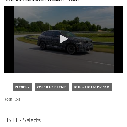
0
seconds
of
POBIERZ
WSPÓŁDZIELENIE
DODAJ DO KOSZYKA
0
seconds
G05
·
X5
HSTT - Selects