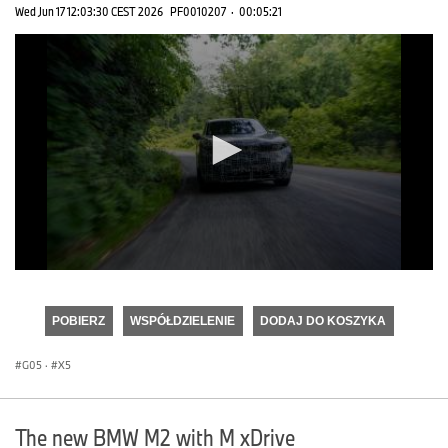
Wed Jun 17 12:03:30 CEST 2026
PF0010207
·
00:05:21
0
seconds
of
POBIERZ
WSPÓŁDZIELENIE
DODAJ DO KOSZYKA
0
seconds
G05
·
X5
The new BMW M2 with M xDrive