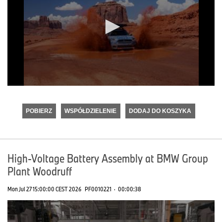
0
seconds
of
POBIERZ
WSPÓŁDZIELENIE
DODAJ DO KOSZYKA
0
seconds
High-Voltage Battery Assembly at BMW Group
Plant Woodruff
Mon Jul 27 15:00:00 CEST 2026
PF0010221
·
00:00:38