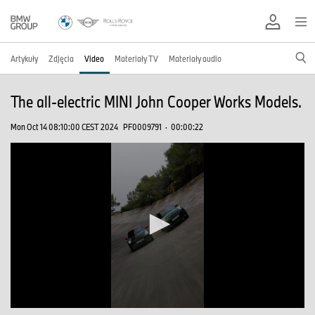
Artykuły
Zdjęcia
Video
Materiały TV
Materiały audio
The all-electric MINI John Cooper Works Models.
Mon Oct 14 08:10:00 CEST 2024
PF0009791
·
00:00:22
0