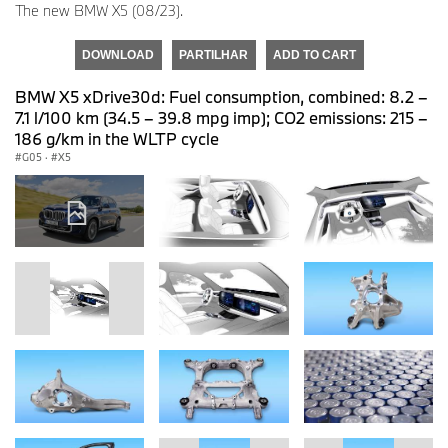
The new BMW X5 (08/23).
DOWNLOAD
PARTILHAR
ADD TO CART
BMW X5 xDrive30d: Fuel consumption, combined: 8.2 –
7.1 l/100 km (34.5 – 39.8 mpg imp); CO2 emissions: 215 –
186 g/km in the WLTP cycle
G05
·
X5