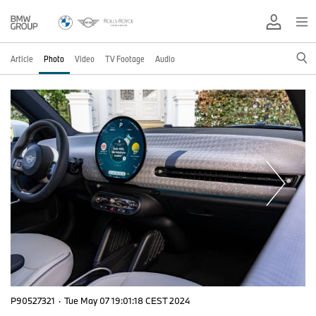
Article
Photo
Video
TV Footage
Audio
P90527321
·
Tue May 07 19:01:18 CEST 2024