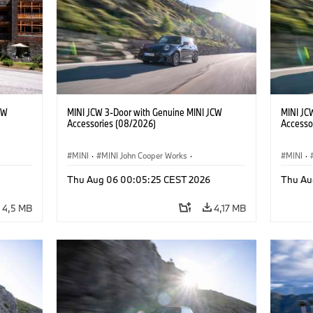
CW
MINI JCW 3-Door with Genuine MINI JCW
MINI JC
Accessories (08/2026)
Accesso
MINI
·
MINI John Cooper Works
·
MINI
·
John Cooper Works
·
John C
Thu Aug 06 00:05:25 CEST 2026
Thu Au
Extras Opcionais, Acessórios
Extras 
4,5 MB
4,17 MB