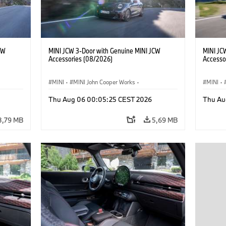
CW
MINI JCW 3-Door with Genuine MINI JCW
MINI JC
Accessories (08/2026)
Accesso
MINI
·
MINI John Cooper Works
·
MINI
·
John Cooper Works
·
John C
Thu Aug 06 00:05:25 CEST 2026
Thu Au
Extras Opcionais, Acessórios
Extras 
3,79 MB
5,69 MB