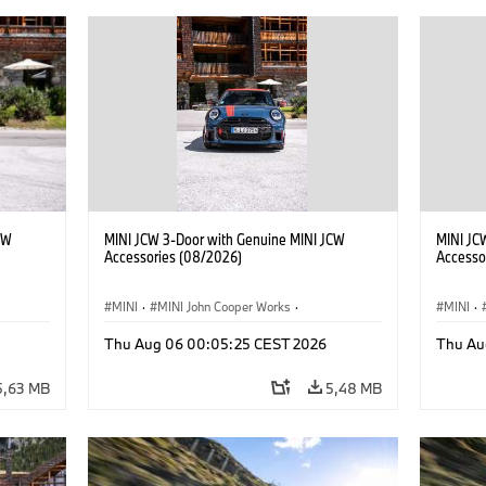
CW
MINI JCW 3-Door with Genuine MINI JCW
MINI JC
Accessories (08/2026)
Accesso
MINI
·
MINI John Cooper Works
·
MINI
·
John Cooper Works
·
John C
Thu Aug 06 00:05:25 CEST 2026
Thu Au
Extras Opcionais, Acessórios
Extras 
5,63 MB
5,48 MB