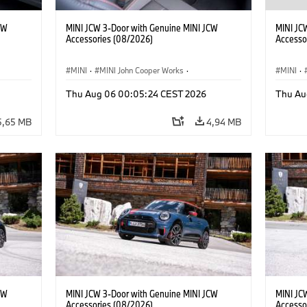
CW
MINI JCW 3-Door with Genuine MINI JCW
MINI JC
Accessories (08/2026)
Accesso
MINI
·
MINI John Cooper Works
·
MINI
·
John Cooper Works
·
John C
Thu Aug 06 00:05:24 CEST 2026
Thu Au
Extras Opcionais, Acessórios
Extras 
5,65 MB
4,94 MB
CW
MINI JCW 3-Door with Genuine MINI JCW
MINI JC
Accessories (08/2026)
Accesso