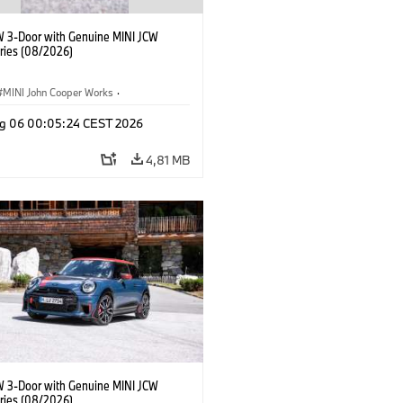
W 3-Door with Genuine MINI JCW
ries (08/2026)
MINI John Cooper Works
·
ooper Works
·
g 06 00:05:24 CEST 2026
Opcionais, Acessórios
4,81 MB
W 3-Door with Genuine MINI JCW
ries (08/2026)