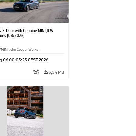
W 3-Door with Genuine MINI JCW
ries (08/2026)
MINI John Cooper Works
·
ooper Works
·
g 06 00:05:25 CEST 2026
Opcionais, Acessórios
5,54 MB