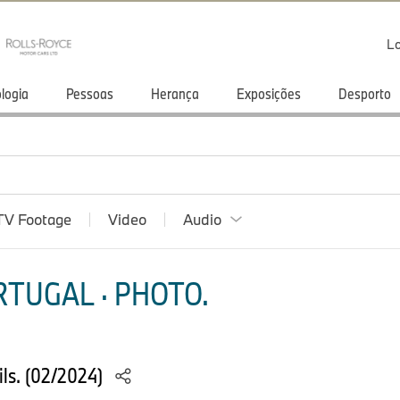
Lo
logia
Pessoas
Herança
Exposições
Desporto
TV Footage
Video
Audio
TUGAL · PHOTO.
ils. (02/2024)