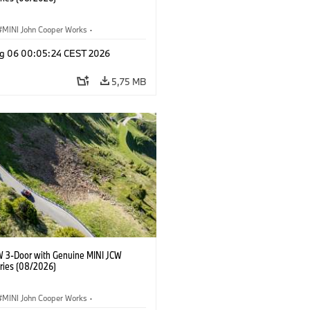
MINI John Cooper Works
·
ooper Works
·
g 06 00:05:24 CEST 2026
Opcionais, Acessórios
5,75 MB
W 3-Door with Genuine MINI JCW
ries (08/2026)
MINI John Cooper Works
·