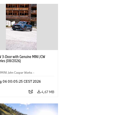
W 3-Door with Genuine MINI JCW
ries (08/2026)
MINI John Cooper Works
·
ooper Works
·
g 06 00:05:25 CEST 2026
Opcionais, Acessórios
4,67 MB