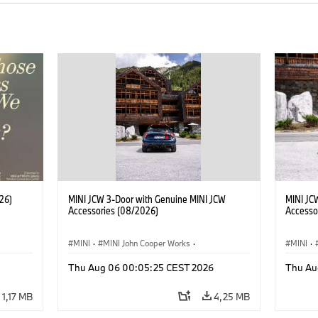
26)
MINI JCW 3-Door with Genuine MINI JCW
MINI JC
Accessories (08/2026)
Accesso
MINI
·
MINI John Cooper Works
·
MINI
·
John Cooper Works
·
John C
Thu Aug 06 00:05:25 CEST 2026
Thu Au
Extras Opcionais, Acessórios
Extras 
1,17 MB
4,25 MB