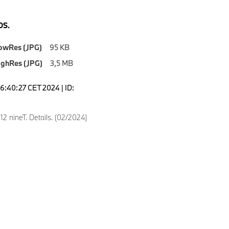
S.
owRes (JPG)
95 KB
ighRes (JPG)
3,5 MB
16:40:27 CET 2024 | ID:
 nineT. Details. (02/2024)