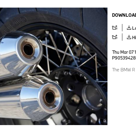
DOWNLOAD
L
H
Thu Mar 07 
P90539428
The BMW R 12