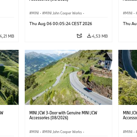
MINI
·
MINI John Cooper Works
·
MINI
·
John Cooper Works
·
John C
Thu Aug 06 00:05:24 CEST 2026
Thu Au
Extras Opcionais, Acessórios
Extras 
4,21 MB
4,53 MB
CW
MINI JCW 3-Door with Genuine MINI JCW
MINI JC
Accessories (08/2026)
Accesso
MINI
·
MINI John Cooper Works
·
MINI
·