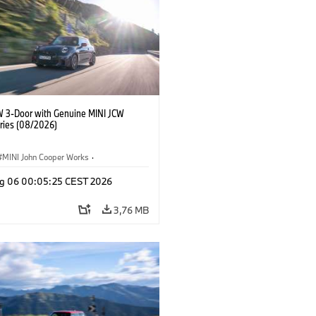
W 3-Door with Genuine MINI JCW
ries (08/2026)
MINI John Cooper Works
·
ooper Works
·
g 06 00:05:25 CEST 2026
Opcionais, Acessórios
3,76 MB