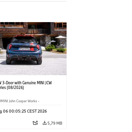
W 3-Door with Genuine MINI JCW
ries (08/2026)
MINI John Cooper Works
·
ooper Works
·
g 06 00:05:25 CEST 2026
Opcionais, Acessórios
5,79 MB