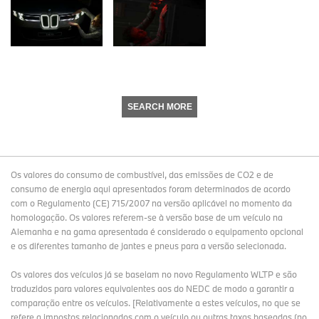
SEARCH MORE
Os valores do consumo de combustível, das emissões de CO2 e de
consumo de energia aqui apresentados foram determinados de acordo
com o Regulamento (CE) 715/2007 na versão aplicável no momento da
homologação. Os valores referem-se à versão base de um veículo na
Alemanha e na gama apresentada é considerado o equipamento opcional
e os diferentes tamanho de jantes e pneus para a versão selecionada.
Os valores dos veículos já se baseiam no novo Regulamento WLTP e são
traduzidos para valores equivalentes aos do NEDC de modo a garantir a
comparação entre os veículos. [Relativamente a estes veículos, no que se
refere a impostos relacionados com o veículo ou outras taxas baseadas (no