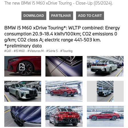
The new BMW i5 M60 xDrive Touring - Close-Up (05/2024).
DOWNLOAD
PARTILHAR
ADD TO CART
BMW i5 M60 xDrive Touring*: WLTP combined: Energy
consumption 20.9-18.4 kWh/100km; CO2 emissions 0
g/km; CO2 class A; electric range 441-503 km.
*preliminary data
G61
·
i5 M60
·
Viaturas M
·
Série 5
·
Touring