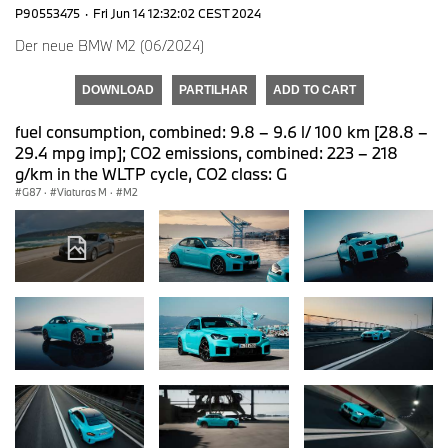
P90553475
·
Fri Jun 14 12:32:02 CEST 2024
Der neue BMW M2 (06/2024)
DOWNLOAD
PARTILHAR
ADD TO CART
fuel consumption, combined: 9.8 – 9.6 l/ 100 km [28.8 –
29.4 mpg imp]; CO2 emissions, combined: 223 – 218
g/km in the WLTP cycle, CO2 class: G
G87
·
Viaturas M
·
M2