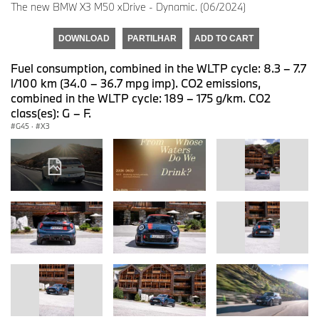
The new BMW X3 M50 xDrive - Dynamic. (06/2024)
DOWNLOAD
PARTILHAR
ADD TO CART
Fuel consumption, combined in the WLTP cycle: 8.3 – 7.7
l/100 km (34.0 – 36.7 mpg imp). CO2 emissions,
combined in the WLTP cycle: 189 – 175 g/km. CO2
class(es): G – F.
G45
·
X3