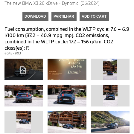
The new BMW X3 20 xDrive - Dynamic. (06/2024)
DOWNLOAD
PARTILHAR
ADD TO CART
Fuel consumption, combined in the WLTP cycle: 7.6 – 6.9
l/100 km (37.2 – 40.9 mpg imp). CO2 emissions,
combined in the WLTP cycle: 172 – 156 g/km. CO2
class(es): F.
G45
·
X3