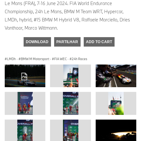
Le Mans (FRA), 7-16 June 2024. FIA World Endurance
Championship, 24h Le Mans, BMW M Team WRT, Hypercar,
LMDh, hybrid, #15 BMW M Hybrid V8, Raffaele Marciello, Dries
Vanthoor, Marco Wittmann.
DOWNLOAD
PARTILHAR
ADD TO CART
LMDh
·
BMW M Motorsport
·
FIA WEC
·
24h Races