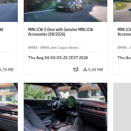
CW
MINI JCW 3-Door with Genuine MINI JCW
MINI JC
Accessories (08/2026)
Accesso
MINI
·
MINI John Cooper Works
·
MINI
·
John Cooper Works
·
John C
Thu Aug 06 00:05:25 CEST 2026
Thu Au
Extras Opcionais, Acessórios
Extras 
3,79 MB
5,69 MB