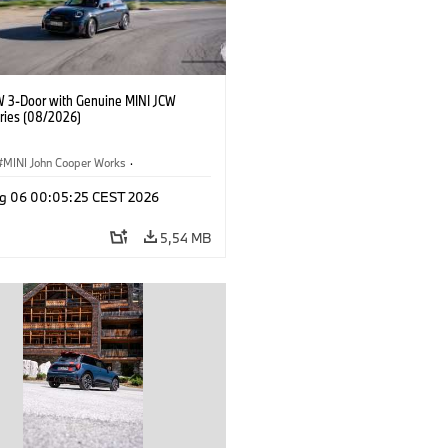
W 3-Door with Genuine MINI JCW
ries (08/2026)
MINI John Cooper Works
·
ooper Works
·
g 06 00:05:25 CEST 2026
Opcionais, Acessórios
5,54 MB