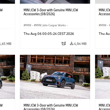
CW
MINI JCW 3-Door with Genuine MINI JCW
MINI JC
Accessories (08/2026)
Accesso
MINI
·
MINI John Cooper Works
·
MINI
·
John Cooper Works
·
John C
Thu Aug 06 00:05:24 CEST 2026
Thu Au
Extras Opcionais, Acessórios
Extras 
5,65 MB
4,94 MB
CW
MINI JCW 3-Door with Genuine MINI JCW
MINI JC
Accessories (08/2026)
Accesso