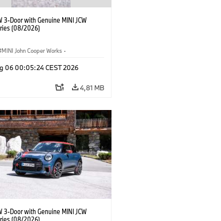
W 3-Door with Genuine MINI JCW
ries (08/2026)
MINI John Cooper Works
·
ooper Works
·
g 06 00:05:24 CEST 2026
Opcionais, Acessórios
4,81 MB
W 3-Door with Genuine MINI JCW
ries (08/2026)