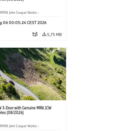
MINI John Cooper Works
·
ooper Works
·
g 06 00:05:24 CEST 2026
Opcionais, Acessórios
5,75 MB
W 3-Door with Genuine MINI JCW
ries (08/2026)
MINI John Cooper Works
·