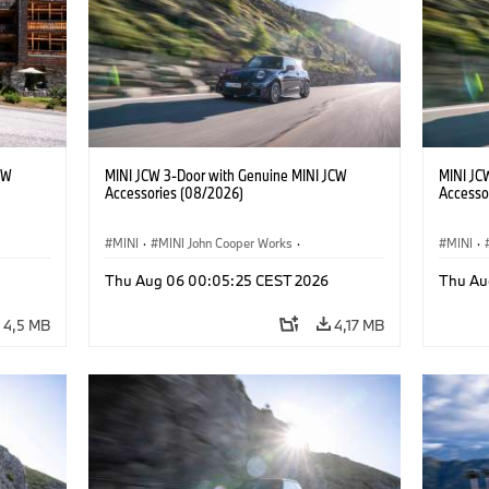
CW
MINI JCW 3-Door with Genuine MINI JCW
MINI JC
Accessories (08/2026)
Accesso
MINI
·
MINI John Cooper Works
·
MINI
·
John Cooper Works
·
John C
Thu Aug 06 00:05:25 CEST 2026
Thu Au
Extras Opcionais, Acessórios
Extras 
4,5 MB
4,17 MB