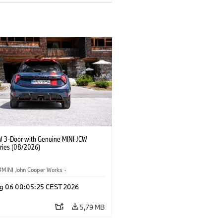
W 3-Door with Genuine MINI JCW
ries (08/2026)
MINI John Cooper Works
·
ooper Works
·
g 06 00:05:25 CEST 2026
Opcionais, Acessórios
5,79 MB