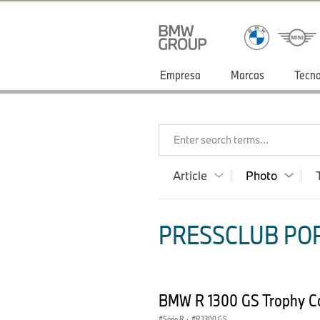
Empresa
Marcas
Tecno
Enter search terms...
Article
Photo
PRESSCLUB POR
BMW R 1300 GS Trophy Co
Série R
·
R 1300 GS