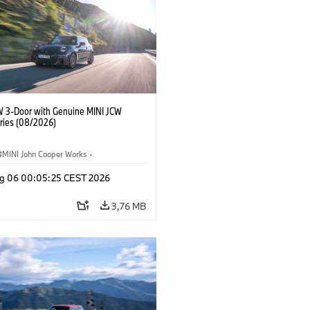
W 3-Door with Genuine MINI JCW
ries (08/2026)
MINI John Cooper Works
·
ooper Works
·
g 06 00:05:25 CEST 2026
Opcionais, Acessórios
3,76 MB