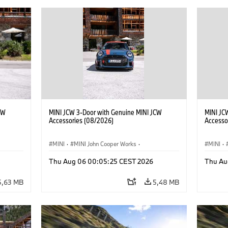
CW
MINI JCW 3-Door with Genuine MINI JCW
MINI JC
Accessories (08/2026)
Accesso
MINI
·
MINI John Cooper Works
·
MINI
·
John Cooper Works
·
John C
Thu Aug 06 00:05:25 CEST 2026
Thu Au
Extras Opcionais, Acessórios
Extras 
5,63 MB
5,48 MB