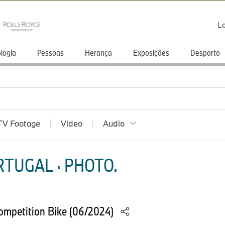
Lo
logia
Pessoas
Herança
Exposições
Desporto
TV Footage
Video
Audio
TUGAL · PHOTO.
mpetition Bike (06/2024)