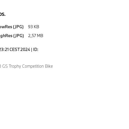
S.
owRes (JPG)
93 KB
ighRes (JPG)
2,57 MB
:23:21 CEST 2024 | ID:
GS Trophy Competition Bike