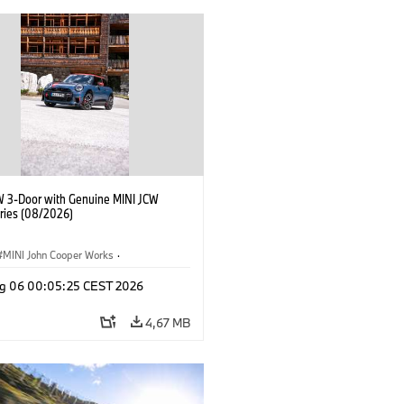
W 3-Door with Genuine MINI JCW
ries (08/2026)
MINI John Cooper Works
·
ooper Works
·
g 06 00:05:25 CEST 2026
Opcionais, Acessórios
4,67 MB