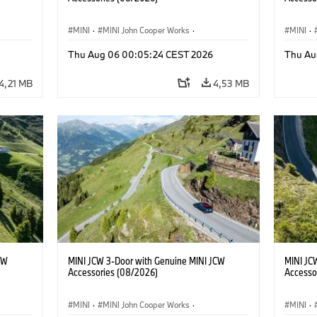
MINI
·
MINI John Cooper Works
·
MINI
·
John Cooper Works
·
John C
Thu Aug 06 00:05:24 CEST 2026
Thu Au
Extras Opcionais, Acessórios
Extras 
4,21 MB
4,53 MB
CW
MINI JCW 3-Door with Genuine MINI JCW
MINI JC
Accessories (08/2026)
Accesso
MINI
·
MINI John Cooper Works
·
MINI
·