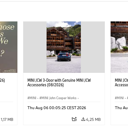
26)
MINI JCW 3-Door with Genuine MINI JCW
MINI JC
Accessories (08/2026)
Accesso
MINI
·
MINI John Cooper Works
·
MINI
·
John Cooper Works
·
John C
Thu Aug 06 00:05:25 CEST 2026
Thu Au
Extras Opcionais, Acessórios
Extras 
1,17 MB
4,25 MB