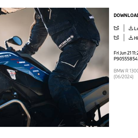
DOWNLOAD
L
H
Fri Jun 21 11
P90555854
BMW R 1300 
(06/2024)