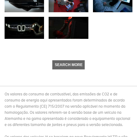
SEARCH MORE
Os valores do consumo de combustível, das emissões de CO2 e de
consumo de energia aqui apresentados foram determinados de acordo
com o Regulamento (CE) 715/2007 na versão aplicável no momento da
homologação. Os valores referem-se à versão base de um veículo na
Alemanha e na gama apresentada é considerado o equipamento opcional
e os diferentes tamanho de jantes e pneus para a versão selecionada.
Os valores dos veículos já se baseiam no novo Regulamento WLTP e são