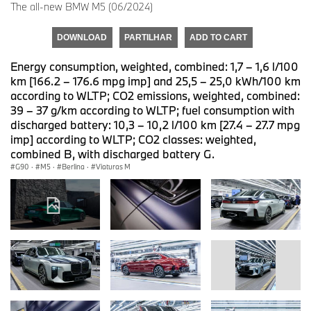
The all-new BMW M5 (06/2024)
DOWNLOAD
PARTILHAR
ADD TO CART
Energy consumption, weighted, combined: 1,7 – 1,6 l/100
km [166.2 – 176.6 mpg imp] and 25,5 – 25,0 kWh/100 km
according to WLTP; CO2 emissions, weighted, combined:
39 – 37 g/km according to WLTP; fuel consumption with
discharged battery: 10,3 – 10,2 l/100 km [27.4 – 27.7 mpg
imp] according to WLTP; CO2 classes: weighted,
combined B, with discharged battery G.
G90
·
M5
·
Berlina
·
Viaturas M