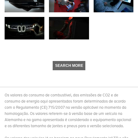
SEARCH MORE
Os valores do consumo de combustível, das emissões de CO2 e de
consumo de energia aqui apresentados foram determinados de acordo
com o Regulamento (CE) 715/2007 na versão aplicável no momento da
homologação. Os valores referem-se à versão base de um veículo na
Alemanha e na gama apresentada é considerado o equipamento opcional
e os diferentes tamanho de jantes e pneus para a versão selecionada.