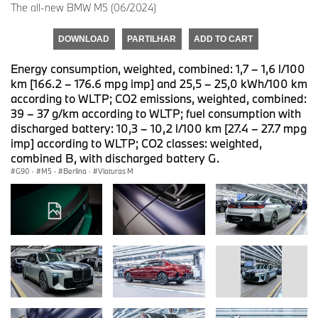
The all-new BMW M5 (06/2024)
DOWNLOAD
PARTILHAR
ADD TO CART
Energy consumption, weighted, combined: 1,7 – 1,6 l/100
km [166.2 – 176.6 mpg imp] and 25,5 – 25,0 kWh/100 km
according to WLTP; CO2 emissions, weighted, combined:
39 – 37 g/km according to WLTP; fuel consumption with
discharged battery: 10,3 – 10,2 l/100 km [27.4 – 27.7 mpg
imp] according to WLTP; CO2 classes: weighted,
combined B, with discharged battery G.
G90
·
M5
·
Berlina
·
Viaturas M