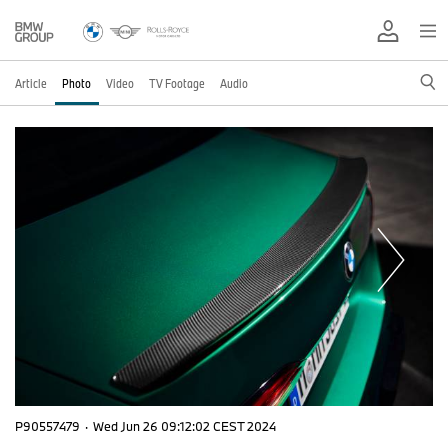
Article
Photo
Video
TV Footage
Audio
P90557479
·
Wed Jun 26 09:12:02 CEST 2024