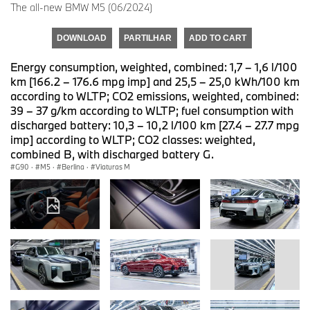
The all-new BMW M5 (06/2024)
DOWNLOAD
PARTILHAR
ADD TO CART
Energy consumption, weighted, combined: 1,7 – 1,6 l/100
km [166.2 – 176.6 mpg imp] and 25,5 – 25,0 kWh/100 km
according to WLTP; CO2 emissions, weighted, combined:
39 – 37 g/km according to WLTP; fuel consumption with
discharged battery: 10,3 – 10,2 l/100 km [27.4 – 27.7 mpg
imp] according to WLTP; CO2 classes: weighted,
combined B, with discharged battery G.
G90
·
M5
·
Berlina
·
Viaturas M