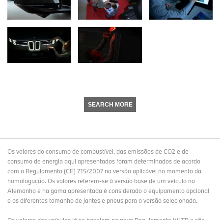
SEARCH MORE
Os valores do consumo de combustível, das emissões de CO2 e de
consumo de energia aqui apresentados foram determinados de acordo
com o Regulamento (CE) 715/2007 na versão aplicável no momento da
homologação. Os valores referem-se à versão base de um veículo na
Alemanha e na gama apresentada é considerado o equipamento opcional
e os diferentes tamanho de jantes e pneus para a versão selecionada.